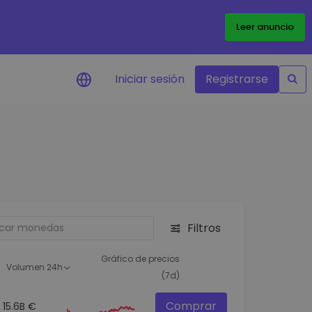
Leer anuncio
Iniciar sesión
Registrarse
ertas de precios
tualizaciones de precios a
empo real para tus tokens
voritos
plorar activos
scubre oportunidades de
Filtros
versión
álisis de cartera
Gráfico de precios
Volumen 24h
rspectiva inteligente para un
(7d)
ndimiento óptimo
Comprar
15.6B €