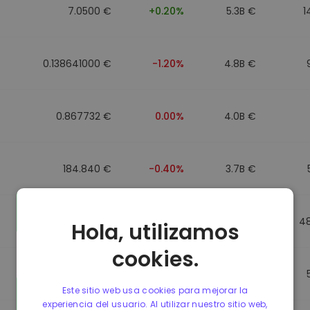
7.0500 €
+0.20%
5.3B €
1
0.138641000 €
-1.20%
4.8B €
0.867732 €
0.00%
4.0B €
184.840 €
-0.40%
3.7B €
0.867499 €
0.00%
3.5B €
4
Hola, utilizamos
cookies.
0.867435 €
0.00%
3.4B €
Este sitio web usa cookies para mejorar la
experiencia del usuario. Al utilizar nuestro sitio web,