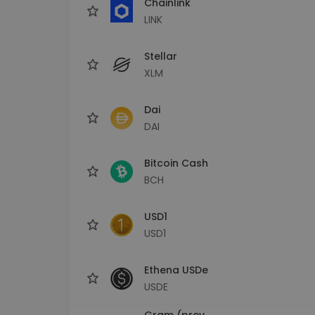
Chainlink
LINK
Stellar
XLM
Dai
DAI
Bitcoin Cash
BCH
USD1
USD1
Ethena USDe
USDE
Gram (prev.