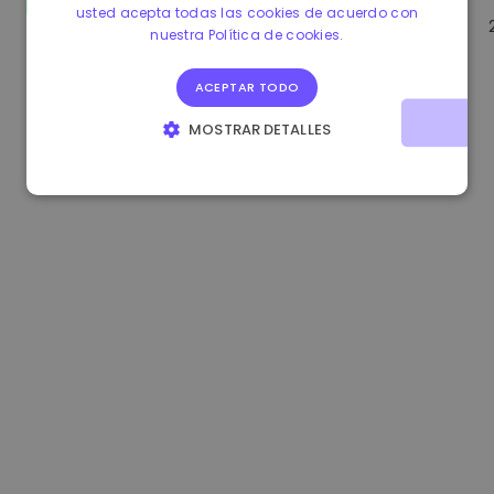
usted acepta todas las cookies de acuerdo con
1.160000 €
-4.10%
3.2B €
nuestra Política de cookies.
ACEPTAR TODO
MOSTRAR DETALLES
COOKIES ESTRICTAMENTE NECESARIAS
COOKIES DE RENDIMIENTO
COOKIES DE PREFERENCIAS
COOKIES DE FUNCIONALIDAD