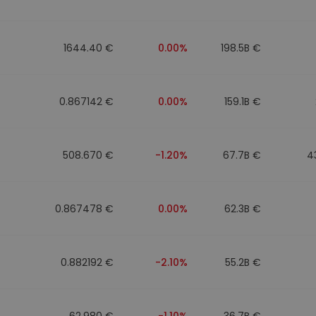
mat
iptomonedas
1644.40 €
0.00%
198.5B €
ersiones
ia cripto
0.867142 €
0.00%
159.1B €
508.670 €
-1.20%
67.7B €
4
0.867478 €
0.00%
62.3B €
0.882192 €
-2.10%
55.2B €
62.980 €
-1.10%
36.7B €