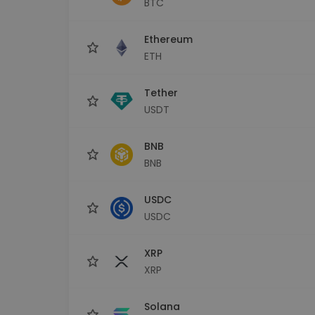
BTC
Monedero Kripto
Un monedero de cr
seguro y sencillo
Ethereum
Explorador de inv
ETH
Encuentra tu estrateg
Tether
USDT
BNB
BNB
USDC
USDC
XRP
XRP
Solana