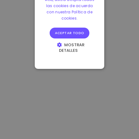
las cookies de acuerdo
con nuestra Política de
cookies.
ACEPTAR TODO
MOSTRAR
DETALLES
COOKIES
ESTRICTAMENTE
NECESARIAS
COOKIES DE
RENDIMIENTO
COOKIES DE
PREFERENCIAS
COOKIES DE
FUNCIONALIDAD