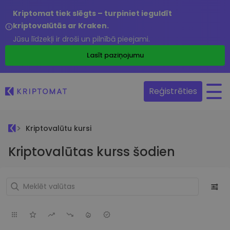
Kriptomat tiek slēgts – turpiniet ieguldīt
kriptovalūtās ar Kraken.
Jūsu līdzekļi ir droši un pilnībā pieejami.
Lasīt paziņojumu
Reģistrēties
Kriptovalūtu kursi
Kriptovalūtas kurss šodien