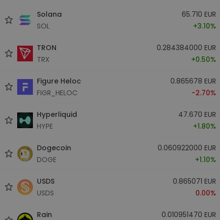
Solana
65.710 EUR
SOL
+3.10%
TRON
0.284384000 EUR
TRX
+0.50%
Figure Heloc
0.865678 EUR
FIGR_HELOC
-2.70%
Hyperliquid
47.670 EUR
HYPE
+1.80%
Dogecoin
0.060922000 EUR
DOGE
+1.10%
USDS
0.865071 EUR
USDS
0.00%
Rain
0.010951470 EUR