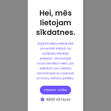
Hei, mēs
lietojam
sīkdatnes.
Šajā tīmekļa vietnē tiek
izmantoti sīkfaili, lai
uzlabotu lietotāju
pieredzi. Izmantojot
mūsu tīmekļa vietni, jūs
piekrītat visu sīkfailu
izmantošanai saskaņā
ar mūsu sīkfailu politiku.
PIEKRIST VISĀM
RĀDĪT DETAĻAS
STRIKTI