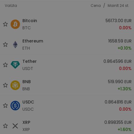
/
Valūta
Cena
Mainīt 24 st.
Bitcoin
56173.00 EUR
BTC
0.00%
Ethereum
1658.59 EUR
ETH
+0.10%
Tether
0.864596 EUR
USDT
0.00%
BNB
519.990 EUR
BNB
+1.30%
USDC
0.864816 EUR
USDC
0.00%
XRP
0.898355 EUR
XRP
+1.60%