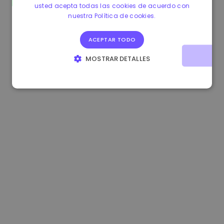
usted acepta todas las cookies de acuerdo con
1.170000 €
+2.60%
3.2B €
nuestra Política de cookies.
ACEPTAR TODO
MOSTRAR DETALLES
COOKIES ESTRICTAMENTE NECESARIAS
COOKIES DE RENDIMIENTO
COOKIES DE PREFERENCIAS
COOKIES DE FUNCIONALIDAD