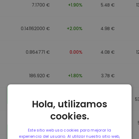
7.1700 €
+1.90%
5.4B €
1
0.141162000 €
+2.00%
4.9B €
0.864771 €
0.00%
4.0B €
1
186.920 €
+1.80%
3.7B €
0.864917 €
0.00%
3.5B €
5
Hola, utilizamos
cookies.
0.864701 €
0.00%
3.4B €
Este sitio web usa cookies para mejorar la
experiencia del usuario. Al utilizar nuestro sitio web,