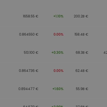
mat
iptomonedas
1658.55 €
+1.10%
200.2B €
ersiones
ia cripto
0.864550 €
0.00%
158.4B €
513.100 €
+0.30%
68.3B €
4
0.864736 €
0.00%
62.4B €
0.894477 €
+1.60%
55.9B €
64.570 €
+2.90%
37.6B €