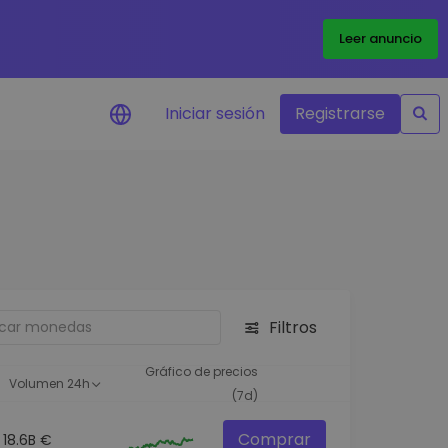
Leer anuncio
Iniciar sesión
Registrarse
ertas de precios
tualizaciones de precios a
empo real para tus tokens
voritos
plorar activos
scubre oportunidades de
Filtros
versión
álisis de cartera
Gráfico de precios
Volumen 24h
rspectiva inteligente para un
(7d)
ndimiento óptimo
Comprar
18.6B €