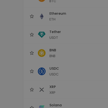
BTC
Monedero Kripto
Un monedero de cr
seguro y sencillo
Ethereum
Explorador de inv
ETH
Encuentra tu estrateg
Tether
USDT
BNB
BNB
USDC
USDC
XRP
XRP
Solana