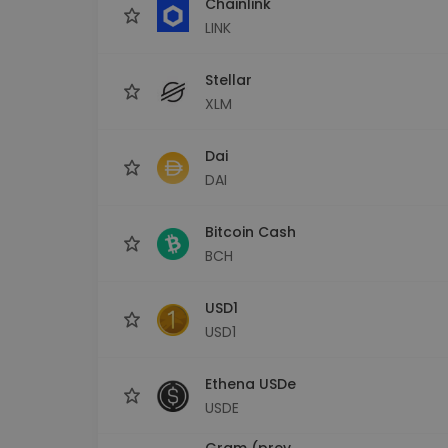
Chainlink
LINK
Stellar
XLM
Dai
DAI
Bitcoin Cash
BCH
USD1
USD1
Ethena USDe
USDE
Gram (prev.