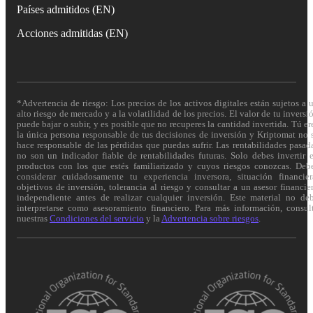
Países admitidos (EN)
Acciones admitidas (EN)
*Advertencia de riesgo: Los precios de los activos digitales están sujetos a 
alto riesgo de mercado y a la volatilidad de los precios. El valor de tu inversi
puede bajar o subir, y es posible que no recuperes la cantidad invertida. Tú er
la única persona responsable de tus decisiones de inversión y Kriptomat no 
hace responsable de las pérdidas que puedas sufrir. Las rentabilidades pasad
no son un indicador fiable de rentabilidades futuras. Solo debes invertir 
productos con los que estés familiarizado y cuyos riesgos conozcas. Deb
considerar cuidadosamente tu experiencia inversora, situación financier
objetivos de inversión, tolerancia al riesgo y consultar a un asesor financie
independiente antes de realizar cualquier inversión. Este material no de
interpretarse como asesoramiento financiero. Para más información, consul
nuestras
Condiciones del servicio
y la
Advertencia sobre riesgos
.