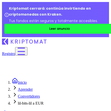
Kriptomat cerrará: continúa invirtiendo en
criptomonedas con Kraken.
Tus fondos están seguros y totalmente accesibles.
Leer anuncio
Registro
Inicio
Aprender
Convertidores
lil-bits-lil a EUR