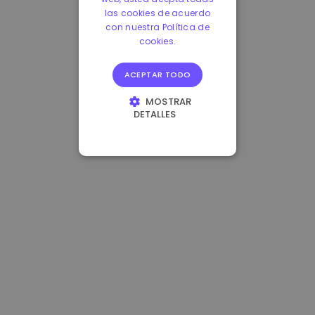
las cookies de acuerdo
con nuestra Política de
cookies.
ACEPTAR TODO
MOSTRAR
DETALLES
COOKIES
ESTRICTAMENTE
NECESARIAS
COOKIES DE
RENDIMIENTO
COOKIES DE
PREFERENCIAS
COOKIES DE
FUNCIONALIDAD