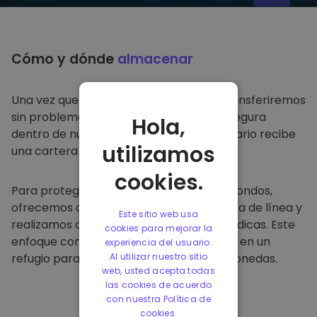
Cómo y dónde
almacenar
Una vez que compre en
Kriptomat
, lo transferiremos
sin problemas a su cartera dedicada y segura
Hola,
dentro de nuestra plataforma. Cada usuario recibe
utilizamos
una cartera individual.
cookies.
Para proteger a nuestros clientes y sus fondos,
ofrecemos almacenamiento seguro fuera de línea y
Este sitio web usa
realizamos auditorías de seguridad periódicas. Este
cookies para mejorar la
enfoque convierte a nuestra plataforma en un
experiencia del usuario.
refugio para almacenar y otras criptomonedas.
Al utilizar nuestro sitio
web, usted acepta todas
las cookies de acuerdo
con nuestra Política de
cookies.