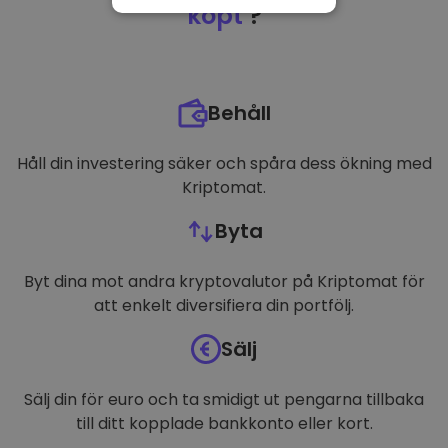
NÖDVÄNDIGT
köpt
?
PRESTANDA
INRIKTNING
Behåll
FUNKTIONER
Håll din investering säker och spåra dess ökning med
Kriptomat.
Byta
Byt dina mot andra kryptovalutor på Kriptomat för
att enkelt diversifiera din portfölj.
Sälj
Sälj din för euro och ta smidigt ut pengarna tillbaka
till ditt kopplade bankkonto eller kort.