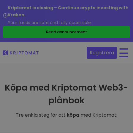
Kriptomat is closing – Continue crypto investing with
Kraken.
Your funds are safe and fully accessible.
Read announcement
Registrera
Köpa med Kriptomat Web3-
plånbok
Tre enkla steg för att
köpa
med Kriptomat: