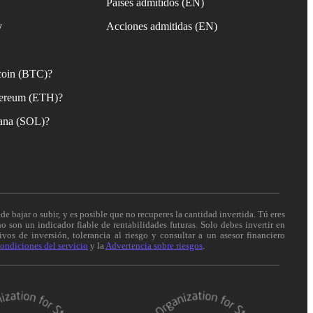
Países admitidos (EN)
y
Acciones admitidas (EN)
coin (BTC)?
ereum (ETH)?
ana (SOL)?
de bajar o subir, y es posible que no recuperes la cantidad invertida. Tú eres
o son un indicador fiable de rentabilidades futuras. Solo debes invertir en
vos de inversión, tolerancia al riesgo y consultar a un asesor financiero
ondiciones del servicio
y la
Advertencia sobre riesgos
.