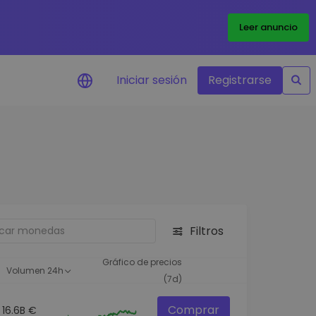
Leer anuncio
Iniciar sesión
Registrarse
ertas de precios
tualizaciones de precios a
empo real para tus tokens
voritos
plorar activos
scubre oportunidades de
Filtros
versión
álisis de cartera
Gráfico de precios
Volumen 24h
rspectiva inteligente para un
(7d)
ndimiento óptimo
Comprar
16.6B €