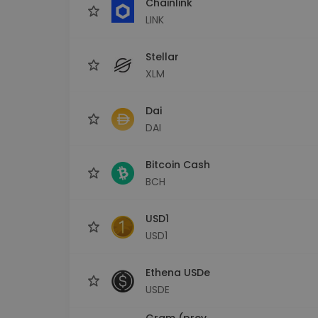
Chainlink
LINK
Stellar
XLM
Dai
DAI
Bitcoin Cash
BCH
USD1
USD1
Ethena USDe
USDE
Gram (prev.