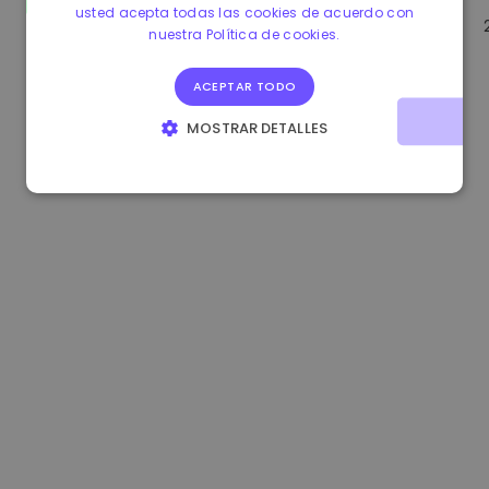
usted acepta todas las cookies de acuerdo con
1.160000 €
-3.00%
3.2B €
nuestra Política de cookies.
ACEPTAR TODO
MOSTRAR DETALLES
COOKIES ESTRICTAMENTE NECESARIAS
COOKIES DE RENDIMIENTO
COOKIES DE PREFERENCIAS
COOKIES DE FUNCIONALIDAD