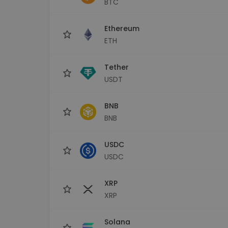
BTC
Monedero Kripto
Un monedero de cr
seguro y sencillo
Ethereum
Explorador de inv
ETH
Encuentra tu estrateg
Tether
USDT
BNB
BNB
USDC
USDC
XRP
XRP
Solana