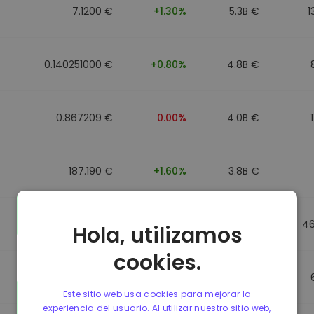
7.1200 €
+1.30%
5.3B €
1
0.140251000 €
+0.80%
4.8B €
0.867209 €
0.00%
4.0B €
187.190 €
+1.60%
3.8B €
0.867184 €
0.00%
3.5B €
4
Hola, utilizamos
cookies.
0.867107 €
0.00%
3.4B €
Este sitio web usa cookies para mejorar la
experiencia del usuario. Al utilizar nuestro sitio web,