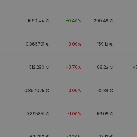
mat
iptomonedas
1660.44 €
+0.40%
200.4B €
ersiones
ia cripto
0.866791 €
0.00%
159.1B €
512.290 €
-0.70%
68.2B €
4
0.867075 €
0.00%
62.3B €
0.895851 €
-1.00%
56.0B €
63.780 €
+0.30%
37.1B €