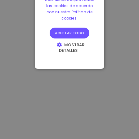
las cookies de acuerdo
con nuestra Política de
cookies.
ACEPTAR TODO
MOSTRAR
DETALLES
COOKIES
ESTRICTAMENTE
NECESARIAS
COOKIES DE
RENDIMIENTO
COOKIES DE
PREFERENCIAS
COOKIES DE
FUNCIONALIDAD