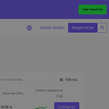
Leer anuncio
Iniciar sesión
Registrarse
ertas de precios
tualizaciones de precios a
empo real para tus tokens
voritos
plorar activos
scubre oportunidades de
Filtros
versión
álisis de cartera
Gráfico de precios
Volumen 24h
rspectiva inteligente para un
(7d)
ndimiento óptimo
Comprar
18.8B €