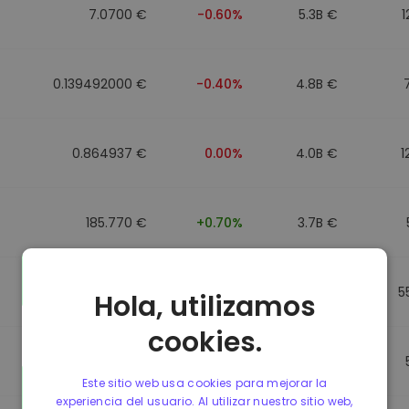
7.0700 €
-0.60%
5.3B €
1
0.139492000 €
-0.40%
4.8B €
0.864937 €
0.00%
4.0B €
1
185.770 €
+0.70%
3.7B €
0.864857 €
0.00%
3.5B €
5
Hola, utilizamos
cookies.
0.864781 €
0.00%
3.4B €
Este sitio web usa cookies para mejorar la
experiencia del usuario. Al utilizar nuestro sitio web,