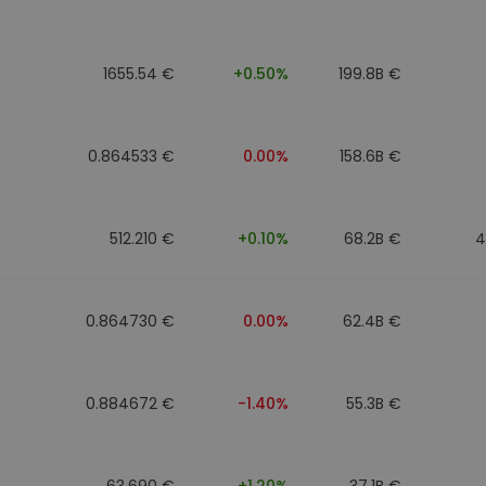
mat
iptomonedas
1655.54 €
+0.50%
199.8B €
ersiones
ia cripto
0.864533 €
0.00%
158.6B €
512.210 €
+0.10%
68.2B €
4
0.864730 €
0.00%
62.4B €
0.884672 €
-1.40%
55.3B €
63.690 €
+1.20%
37.1B €