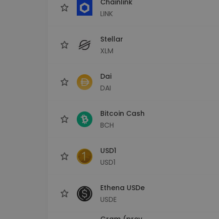
Chainlink
LINK
Stellar
XLM
Dai
DAI
Bitcoin Cash
BCH
USD1
USD1
Ethena USDe
USDE
Gram (prev.