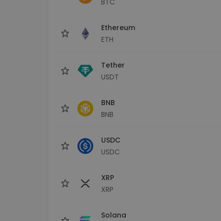
BTC
Monedero Kripto
Un monedero de cr
seguro y sencillo
Ethereum
Explorador de inv
ETH
Encuentra tu estrateg
Tether
USDT
BNB
BNB
USDC
USDC
XRP
XRP
Solana