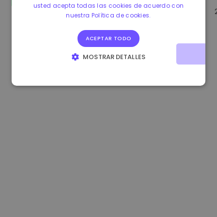
usted acepta todas las cookies de acuerdo con
1.170000 €
-1.80%
3.2B €
nuestra Política de cookies.
ACEPTAR TODO
MOSTRAR DETALLES
COOKIES ESTRICTAMENTE NECESARIAS
COOKIES DE RENDIMIENTO
COOKIES DE PREFERENCIAS
COOKIES DE FUNCIONALIDAD