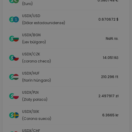
0.580748 €
(Euro)
USDX/USD
0.670672 $
(Dólar estadounidense)
USDX/BGN
NaN лв.
(Lev búlgaro)
USDX/CZK
14.051 Kč
(corona checa)
USDX/HUF
210.296 ft
(florín húngaro)
USDX/PLN
2.497917 zł
(Zloty polaco)
USDX/SEK
6.3665 kr
(Corona sueca)
USDX/CHF