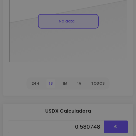
No data...
24H
1S
1M
1A
TODOS
USDX Calculadora
€