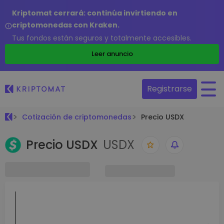
Kriptomat cerrará: continúa invirtiendo en
criptomonedas con Kraken.
Tus fondos están seguros y totalmente accesibles.
Leer anuncio
Registrarse
Cotización de criptomonedas
Precio USDX
Precio USDX
USDX