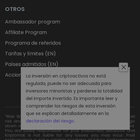
OTROS
Ambassador program
Affiliate Program
Programa de referidos
Tarifas y límites (EN)
Países admitidos (EN)
Acciones admitidas (EN)
La inversión en criptoactivos no está
regulada, puede no ser adecuada para
inversores minoristas y perderse la totalidad
del importe invertido. Es importante leer y
comprender los riesgos de esta inversión
que se explican detalladamente en la
*Risk Warning: Digital asset prices are subject to high market
declaración del riesgo
.
risk and price volatility. The value of your investment may go
down or up, and you may not get back the amount invested.
You are solely responsible for your investment decisions and
Kriptomat is not liable for any losses you may incur. Past
performance is not a reliable predictor of future performance.