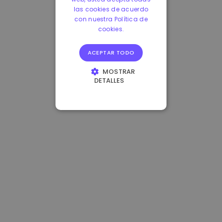
las cookies de acuerdo
con nuestra Política de
cookies.
ACEPTAR TODO
MOSTRAR
DETALLES
COOKIES
ESTRICTAMENTE
NECESARIAS
COOKIES DE
RENDIMIENTO
COOKIES DE
PREFERENCIAS
COOKIES DE
FUNCIONALIDAD