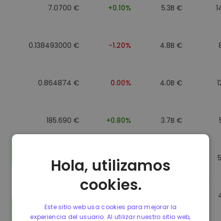
7.0700 €
+0.10%
5.3B €
1
0.138493000 €
-1.20%
4.8B €
0.864874 €
0.00%
4.0B €
1
185.690 €
+0.80%
3.7B €
0.864596 €
0.00%
3.5B €
Hola, utilizamos
cookies.
0.864596 €
0.00%
3.4B €
Este sitio web usa cookies para mejorar la
experiencia del usuario. Al utilizar nuestro sitio web,