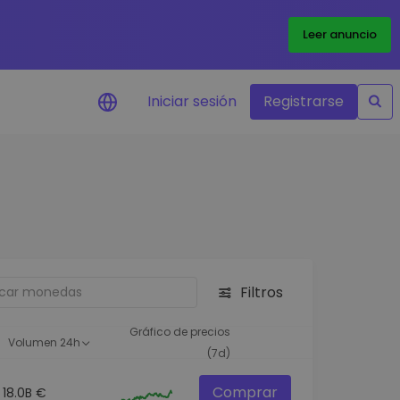
Leer anuncio
Iniciar sesión
Registrarse
ertas de precios
tualizaciones de precios a
empo real para tus tokens
voritos
plorar activos
scubre oportunidades de
Filtros
versión
álisis de cartera
Gráfico de precios
Volumen 24h
rspectiva inteligente para un
(7d)
ndimiento óptimo
Comprar
18.0B €