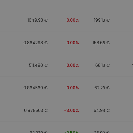
mat
iptomonedas
1649.93 €
0.00%
199.1B €
ersiones
ia cripto
0.864298 €
0.00%
158.6B €
511.480 €
0.00%
68.1B €
0.864560 €
0.00%
62.2B €
0.878503 €
-3.00%
54.9B €
63.330 €
+0.50%
36.9B €