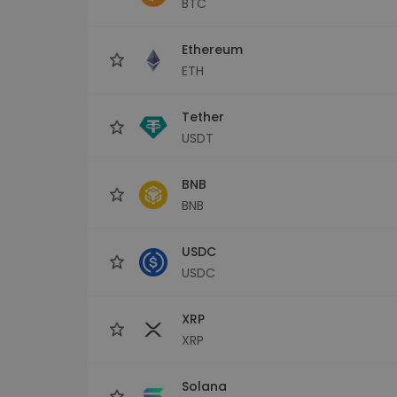
BTC
Monedero Kripto
Un monedero de cr
seguro y sencillo
Ethereum
Explorador de inv
ETH
Encuentra tu estrateg
Tether
USDT
BNB
BNB
USDC
USDC
XRP
XRP
Solana