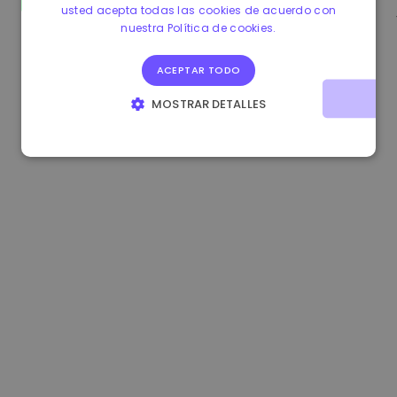
usted acepta todas las cookies de acuerdo con
0.080659000 €
-4.80%
3.2B €
nuestra Política de cookies.
ACEPTAR TODO
MOSTRAR DETALLES
COOKIES ESTRICTAMENTE NECESARIAS
COOKIES DE RENDIMIENTO
COOKIES DE PREFERENCIAS
COOKIES DE FUNCIONALIDAD