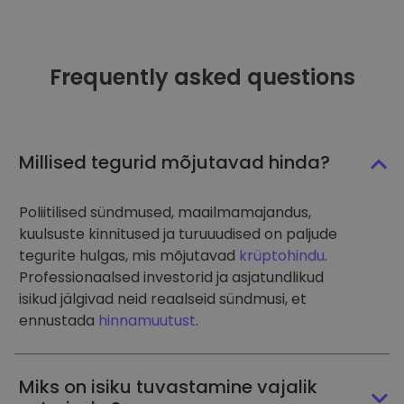
Frequently asked questions
Millised tegurid mõjutavad hinda?
Poliitilised sündmused, maailmamajandus,
kuulsuste kinnitused ja turuuudised on paljude
tegurite hulgas, mis mõjutavad
krüptohindu
.
Professionaalsed investorid ja asjatundlikud
isikud jälgivad neid reaalseid sündmusi, et
ennustada
hinnamuutust
.
Miks on isiku tuvastamine vajalik