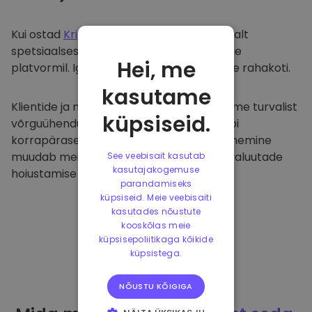
Kui ostad
Kriptomat
, kanname selle sujuvalt
spetsiaalsesse ja turvalisse rahakotti meie
Hei, me
platvormil. Iga kasutaja saab individuaalse rahakoti.
kasutame
Klientide ja nende raha kaitsmiseks pakume turvalist
küpsiseid.
võrguühenduseta hoiustamist ja viime läbi
korrapäraseid turvaauditeid. Selline lähenemine
muudab meie platvormi ja teiste krüptovaluutade
See veebisait kasutab
kasutajakogemuse
hoiustamise tõeliseks taevaks.
parandamiseks
küpsiseid. Meie veebisaiti
kasutades nõustute
kooskõlas meie
küpsisepoliitikaga kõikide
küpsistega.
NÕUSTU KÕIGIGA