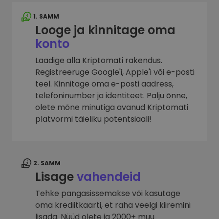
1. SAMM
Looge ja kinnitage oma
konto
Laadige alla Kriptomati rakendus.
Registreeruge Google'i, Apple'i või e-posti
teel. Kinnitage oma e-posti aadress,
telefoninumber ja identiteet. Palju õnne,
olete mõne minutiga avanud Kriptomati
platvormi täieliku potentsiaali!
2. SAMM
Lisage
vahendeid
Tehke pangasissemakse või kasutage
oma krediitkaarti, et raha veelgi kiiremini
lisada. Nüüd olete ja 2000+ muu