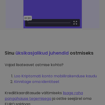
Sinu
üksikasjalikud juhendid
ostmiseks
Vajad lisateavet ostmise kohta?
Loo Kriptomati konto mobiilirakenduse kaudu
Kinnitage oma identiteet
Krediitkaarditasude vältimiseks
lisage raha
pangahoiuse tegemisega
ja ostke seejärel oma
EURO saldoga.