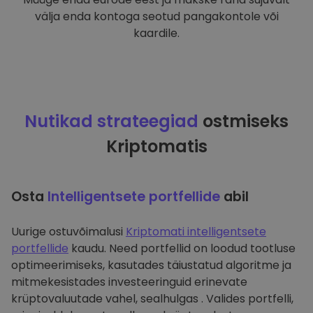
välja enda kontoga seotud pangakontole või
kaardile.
Nutikad strateegiad
ostmiseks
Kriptomatis
Osta
Intelligentsete portfellide
abil
Uurige ostuvõimalusi
Kriptomati intelligentsete
portfellide
kaudu. Need portfellid on loodud tootluse
optimeerimiseks, kasutades täiustatud algoritme ja
mitmekesistades investeeringuid erinevate
krüptovaluutade vahel, sealhulgas . Valides portfelli,