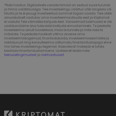
*Riski hoiatus: Digitaalsete varade hinnad on seotud suure tururiski
ja hinna volatiilsusega. Teie investeeringu väärtus võib langeda või
tõusta ja te ei pruugi investeeritud summat tagasi saada. Teie olete
ainuisikuliselt vastutav oma investeerimisotsuste eest ja Kriptomat
ei vastuta Teie võimalike kahjude eest. Varasemad tulemused ei ole
usaldusväärne alus tulevaste tootluste ennustamiseks. Te peaksite
investeerima ainult toodetesse, mida te tunnete ja mille riske te
mõistate. Te peaksite hoolikalt võtma arvesse oma
investeerimiskogemust, finantsolukorda, investeerimiseesmärke ja
riskitaluvust ning konsulteerima sõltumatu finantsnõustajaga enne
mis tahes investeeringu tegemist. Käesolevat materjali ei tohiks
käsitada finantsnõustamisena. Lisateavet leiate meie
teenusetingimustest
ja
riskihoiatusest
.