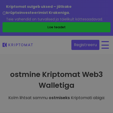
Kriptomat sulgeb uksed – jätkake
krüptoinvesteerimist Krakeniga.
Teie vahendid on turvalised ja täielikult kättesaadavad.
Loe teadet
Registreeru
ostmine Kriptomat Web3
Walletiga
Kolm lihtsat sammu
ostmiseks
Kriptomati abiga: