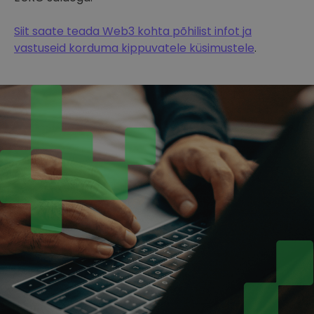
Siit saate teada Web3 kohta põhilist infot ja
vastuseid korduma kippuvatele küsimustele
.