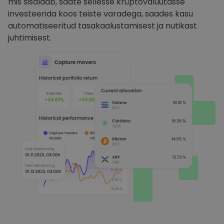
mis sisaldab, saate sellesse krüptovaluutasse
investeerida koos teiste varadega, saades kasu
automatiseeritud tasakaalustamisest ja nutikast
juhtimisest.