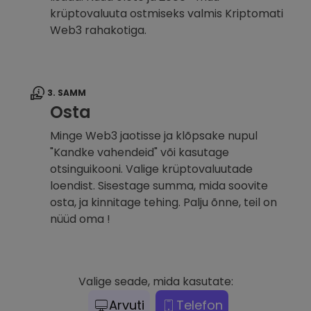
krüptovaluuta ostmiseks valmis Kriptomati
Web3 rahakotiga.
3. SAMM
Osta
Minge Web3 jaotisse ja klõpsake nupul
"Kandke vahendeid" või kasutage
otsinguikooni. Valige krüptovaluutade
loendist. Sisestage summa, mida soovite
osta, ja kinnitage tehing. Palju õnne, teil on
nüüd oma !
Valige seade, mida kasutate:
Arvuti
Telefon