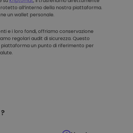
e su
Kriptomat
, li trasferiamo direttamente
rotetto all’interno della nostra piattaforma.
one un wallet personale.
enti e i loro fondi, offriamo conservazione
iamo regolari audit di sicurezza. Questo
 piattaforma un punto di riferimento per
alute.
?