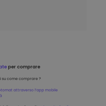
ate
per comprare
oni su come comprare ?
ptomat attraverso l’app mobile
tà