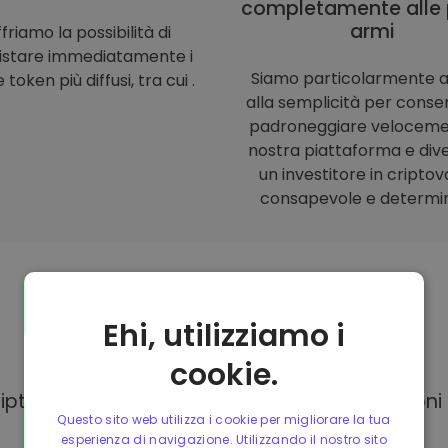
completamente alle 
armi
friamo la possibilità di
istare immediatamente i
Siamo particolarmente a
 token più diffusi, tra cui .
alla semplicità per consent
padroneggiare veloceme
nostra piattaforma e div
un investitore in criptov
consapevole e determi
Ehi, utilizziamo i
Modalità di
pagamento
cookie.
Kriptomat, hai a tua disposizione diverse opzion
Questo sito web utilizza i cookie per migliorare la tua
esperienza di navigazione. Utilizzando il nostro sito