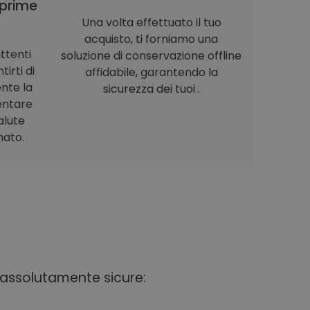
prime
Una volta effettuato il tuo
acquisto, ti forniamo una
ttenti
soluzione di conservazione offline
irti di
affidabile, garantendo la
nte la
sicurezza dei tuoi .
entare
alute
nato.
i assolutamente sicure: