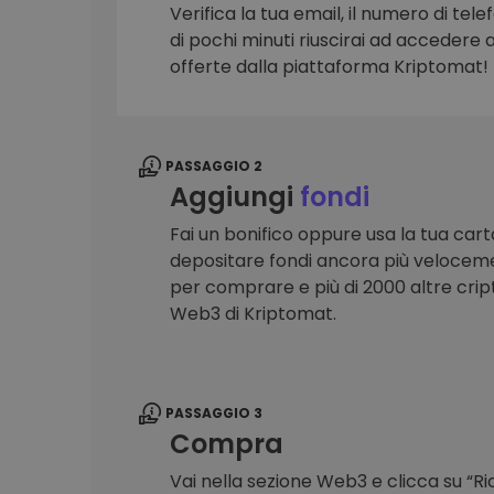
Verifica la tua email, il numero di telef
Scoperta investimenti
di pochi minuti riuscirai ad accedere a 
Trova la tua strategia cryp
offerte dalla piattaforma Kriptomat!
PASSAGGIO 2
Aggiungi
fondi
Fai un bonifico oppure usa la tua cart
depositare fondi ancora più veloceme
per comprare e più di 2000 altre crip
Web3 di Kriptomat.
PASSAGGIO 3
Compra
Vai nella sezione Web3 e clicca su “R