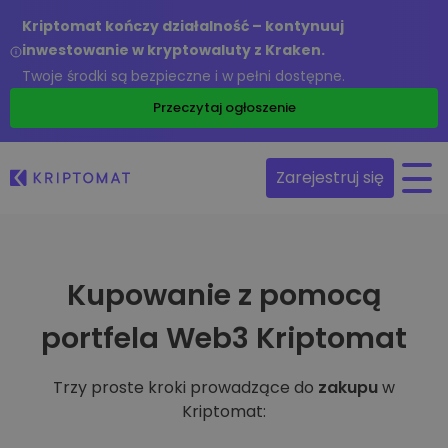
Kriptomat kończy działalność – kontynuuj
inwestowanie w kryptowaluty z Kraken.
Twoje środki są bezpieczne i w pełni dostępne.
Przeczytaj ogłoszenie
Zarejestruj się
Kupowanie z pomocą
portfela Web3 Kriptomat
Trzy proste kroki prowadzące do
zakupu
w
Kriptomat: