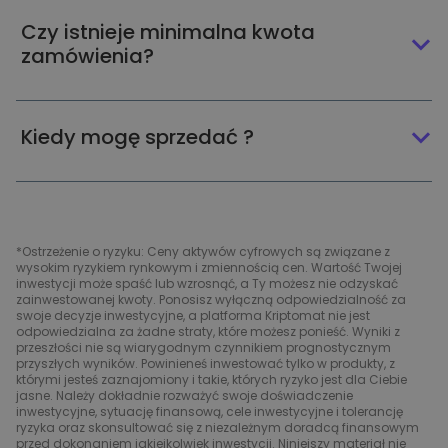
Czy istnieje minimalna kwota
zamówienia?
Kiedy mogę sprzedać ?
*Ostrzeżenie o ryzyku: Ceny aktywów cyfrowych są związane z
wysokim ryzykiem rynkowym i zmiennością cen. Wartość Twojej
inwestycji może spaść lub wzrosnąć, a Ty możesz nie odzyskać
zainwestowanej kwoty. Ponosisz wyłączną odpowiedzialność za
swoje decyzje inwestycyjne, a platforma Kriptomat nie jest
odpowiedzialna za żadne straty, które możesz ponieść. Wyniki z
przeszłości nie są wiarygodnym czynnikiem prognostycznym
przyszłych wyników. Powinieneś inwestować tylko w produkty, z
którymi jesteś zaznajomiony i takie, których ryzyko jest dla Ciebie
jasne. Należy dokładnie rozważyć swoje doświadczenie
inwestycyjne, sytuację finansową, cele inwestycyjne i tolerancję
ryzyka oraz skonsultować się z niezależnym doradcą finansowym
przed dokonaniem jakiejkolwiek inwestycji. Niniejszy materiał nie