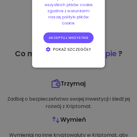
wszystkich plików cookie
zgodnie z warunkami
naszej polityki plików
cookie.
AKCEPTUJ WSZYSTKIE
POKAŻ SZCZEGÓŁY
Co mogę zrobić
po zakupie
?
NIEZBĘDNE
WYDAJNOŚĆ
Trzymaj
TARGETOWANIE
Zadbaj o bezpieczeństwo swojej inwestycji i śledź jej
FUNKCJONALNOŚĆ
rozwój z Kriptomat.
Wymień
Wymieniaj na inne kryptowaluty w Kriptomat, aby