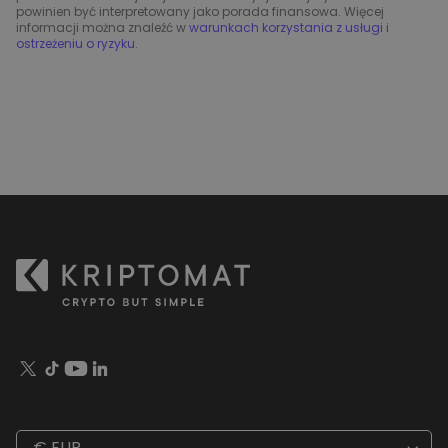
powinien być interpretowany jako porada finansowa. Więcej
informacji można znaleźć w
warunkach korzystania z usługi
i
ostrzeżeniu o ryzyku
.
€ EUR