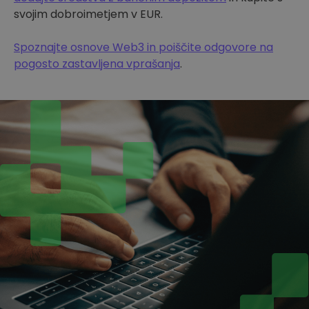
svojim dobroimetjem v EUR.
Spoznajte osnove Web3 in poiščite odgovore na
pogosto zastavljena vprašanja
.