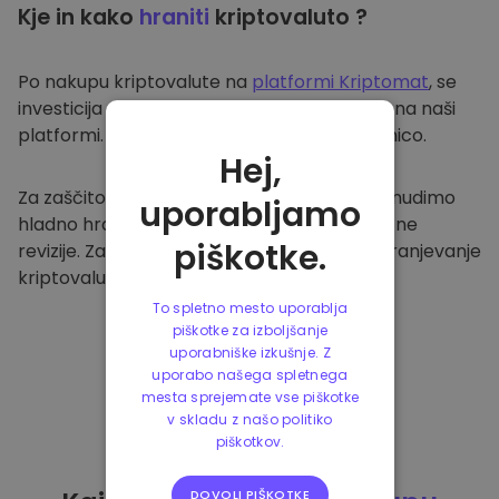
Kje in kako
hraniti
kriptovaluto ?
Po nakupu kriptovalute na
platformi Kriptomat
, se
investicija prenese v vašo varno denarnico na naši
platformi. Vsak uporabnik ima svojo denarnico.
Hej,
Za zaščito naših strank in njihovih sredstev nudimo
uporabljamo
hladno hrambo ter redno izvajamo varnostne
piškotke.
revizije. Zato je naša platforma varna za shranjevanje
kriptovalute in ostalih kripto naložb.
To spletno mesto uporablja
piškotke za izboljšanje
uporabniške izkušnje. Z
uporabo našega spletnega
mesta sprejemate vse piškotke
v skladu z našo politiko
piškotkov.
DOVOLI PIŠKOTKE