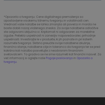
*Opozorilo o tveganju: Cene digitalnega premoženja so
izpostavljene visokemu tržnemu tveganju in volatilnosti cen.
Vrednost vaše naložbe se lahko zmanjša ali poveča in morda ne
boste dobili nazaj vloženega zneska. Za svoje naložbene odločitve
ste odgovorni izključno vi. Kriptomat ni odgovoren za morebitne
izgube. Pretekla uspešnost ni zanesljiv napovedovalec prihodnje
uspešnosti. Investirajte le v produkte, ki jih poznate in pri katerih
razumete tveganja. Skrbno preučite svoje naložbene izkušnje,
finančno stanje, naložbene cilje in toleranco do tveganja ter se pred
kakršno koli naložbo posvetujte z neodvisnim finančnim
svetovalcem. To gradivo se ne sme razumeti kot finančni nasvet. Za
več informacij si oglejte naše
Pogoje poslovanja
in
Opozorilo o
tveganju
.