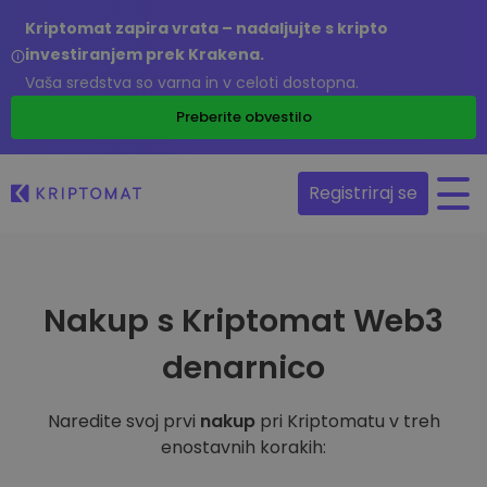
Kriptomat zapira vrata – nadaljujte s kripto
investiranjem prek Krakena.
Vaša sredstva so varna in v celoti dostopna.
Preberite obvestilo
Registriraj se
Nakup s Kriptomat Web3
denarnico
Naredite svoj prvi
nakup
pri Kriptomatu v treh
enostavnih korakih: