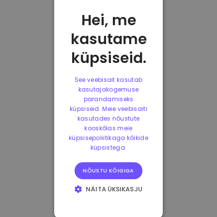
Hei, me
kasutame
küpsiseid.
See veebisait kasutab
kasutajakogemuse
parandamiseks
küpsiseid. Meie veebisaiti
kasutades nõustute
kooskõlas meie
küpsisepoliitikaga kõikide
küpsistega.
NÕUSTU KÕIGIGA
NÄITA ÜKSIKASJU
HÄDAVAJALIKUD
KÜPSISED