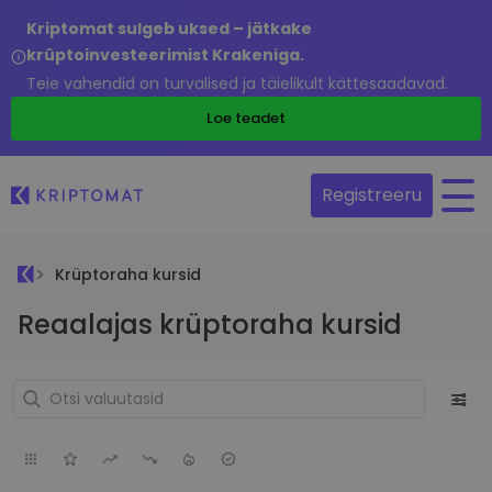
Kriptomat sulgeb uksed – jätkake
krüptoinvesteerimist Krakeniga.
Teie vahendid on turvalised ja täielikult kättesaadavad.
Loe teadet
Registreeru
Krüptoraha kursid
Reaalajas krüptoraha kursid