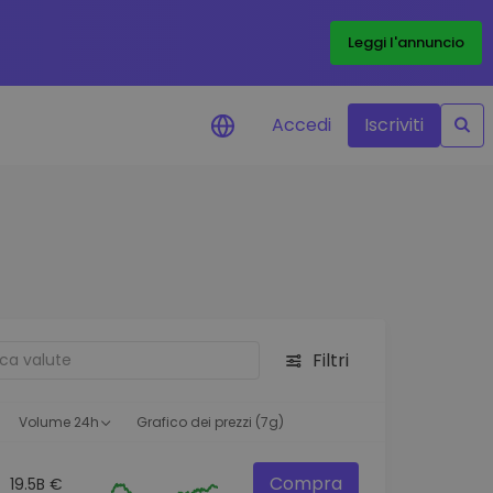
Leggi l'annuncio
Accedi
Iscriviti
di prezzo
menti dei prezzi in tempo
 tuoi token preferiti
 asset
pportunità di investimento
Filtri
 dei dati del
oglio
ioni utili per performance
Volume 24h
Grafico dei prezzi (7g)
Compra
19.5B €