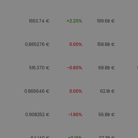
to
1653.74 €
+2.20%
199.6B €
0.865276 €
0.00%
158.8B €
516.370 €
-0.60%
68.8B €
0.865646 €
0.00%
62.1B €
0.908252 €
-1.90%
56.8B €
64.140 €
+0.10%
37.3B €