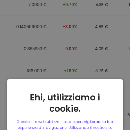
7.0900 €
+0.70%
5.3B €
0.140609000 €
-3.00%
4.8B €
0.865953 €
0.00%
4.0B €
186.000 €
+1.80%
3.7B €
0.088043000 €
-6.40%
3.5B €
Ehi, utilizziamo i
cookie.
0.865623 €
0.00%
3.5B €
6
Questo sito web utilizza i cookie per migliorare la tua
esperienza di navigazione. Utilizzando il nostro sito