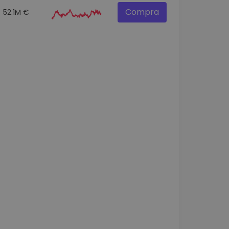
Compra
52.1M €