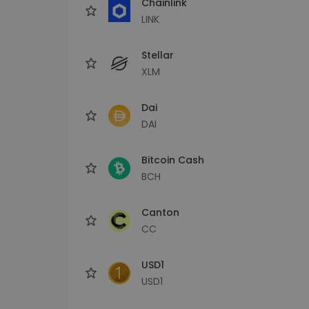
Chainlink
LINK
Stellar
XLM
Dai
DAI
Bitcoin Cash
BCH
Canton
CC
USD1
USD1