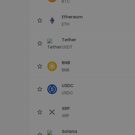
BTC
Scoperta investimenti
Trova la tua strategia cryp
Ethereum
ETH
Tether
USDT
BNB
BNB
USDC
USDC
XRP
XRP
Solana