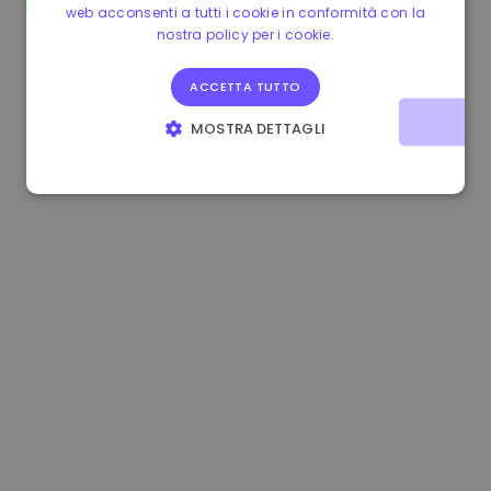
web acconsenti a tutti i cookie in conformità con la
0.865660 €
0.00%
3.4B €
nostra policy per i cookie.
ACCETTA TUTTO
MOSTRA DETTAGLI
STRETTAMENTE NECESSARI
PERFORMANCE
TARGETING
FUNZIONALITÀ