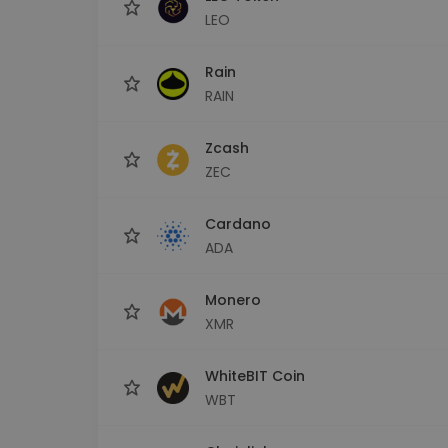
LEO
Rain
RAIN
Zcash
ZEC
Cardano
ADA
Monero
XMR
WhiteBIT Coin
WBT