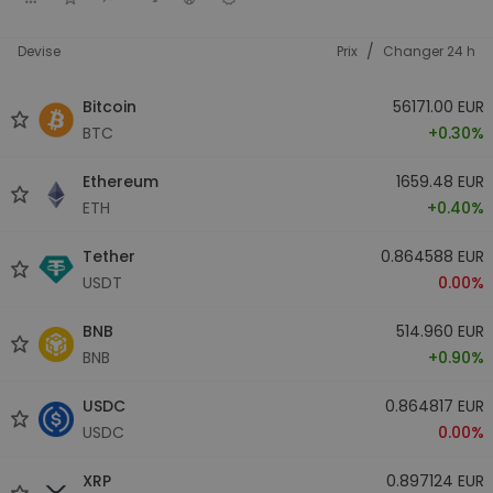
/
Devise
Prix
Changer 24 h
Bitcoin
56171.00 EUR
BTC
+0.30%
Ethereum
1659.48 EUR
ETH
+0.40%
Tether
0.864588 EUR
USDT
0.00%
BNB
514.960 EUR
BNB
+0.90%
USDC
0.864817 EUR
USDC
0.00%
XRP
0.897124 EUR