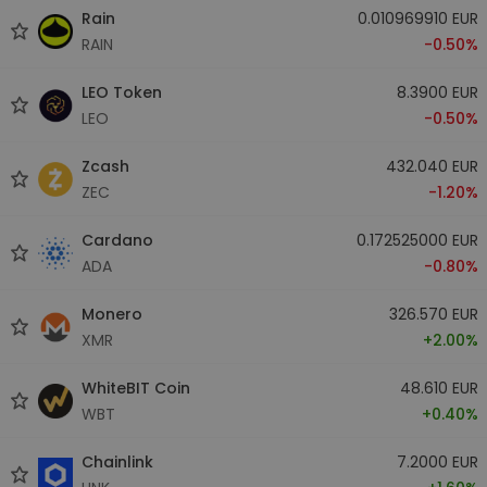
Rain
0.010969910 EUR
RAIN
-0.50%
LEO Token
8.3900 EUR
LEO
-0.50%
Zcash
432.040 EUR
ZEC
-1.20%
Cardano
0.172525000 EUR
ADA
-0.80%
Monero
326.570 EUR
XMR
+2.00%
WhiteBIT Coin
48.610 EUR
WBT
+0.40%
Chainlink
7.2000 EUR