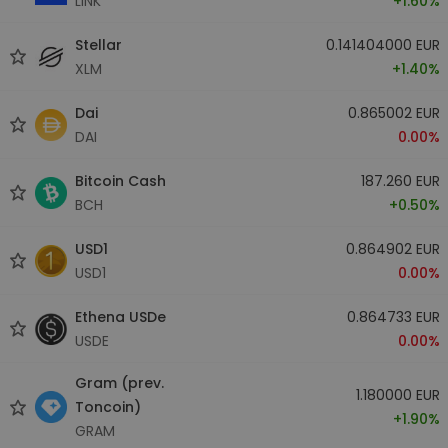
LINK
+1.60%
Stellar
0.141404000 EUR
XLM
+1.40%
Dai
0.865002 EUR
DAI
0.00%
Bitcoin Cash
187.260 EUR
BCH
+0.50%
USD1
0.864902 EUR
USD1
0.00%
Ethena USDe
0.864733 EUR
USDE
0.00%
Gram (prev.
1.180000 EUR
Toncoin)
+1.90%
GRAM