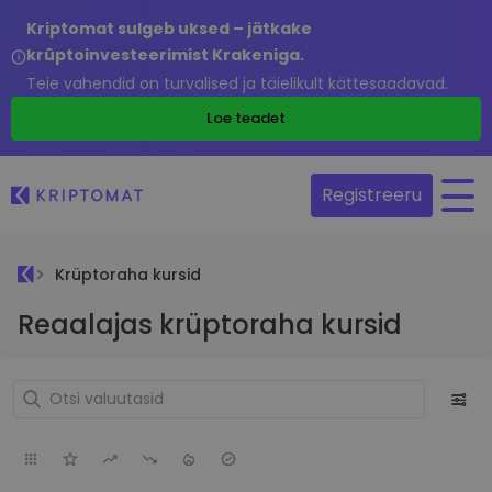
Kriptomat sulgeb uksed – jätkake
krüptoinvesteerimist Krakeniga.
Teie vahendid on turvalised ja täielikult kättesaadavad.
Loe teadet
Registreeru
Krüptoraha kursid
Reaalajas krüptoraha kursid