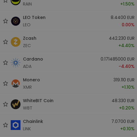
RAIN
+1.50%
LEO Token
8.4400 EUR
LEO
0.00%
Zcash
442.230 EUR
ZEC
+4.40%
Cardano
0.171485000 EUR
ADA
-4.40%
Monero
319.110 EUR
XMR
+1.10%
WhiteBIT Coin
48.330 EUR
WBT
+0.20%
Chainlink
7.0700 EUR
LINK
+0.10%