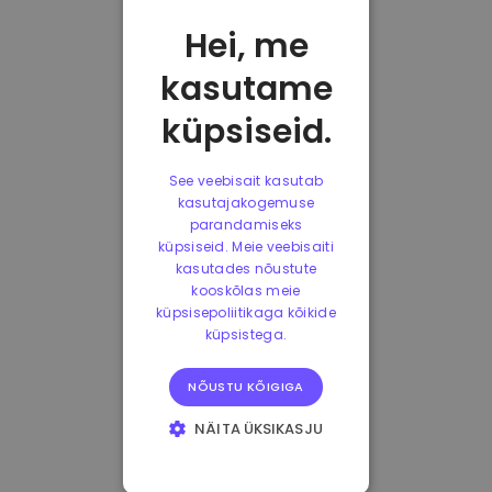
Hei, me
kasutame
küpsiseid.
See veebisait kasutab
kasutajakogemuse
parandamiseks
küpsiseid. Meie veebisaiti
kasutades nõustute
kooskõlas meie
küpsisepoliitikaga kõikide
küpsistega.
NÕUSTU KÕIGIGA
NÄITA ÜKSIKASJU
HÄDAVAJALIKUD
KÜPSISED