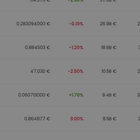
0.283094000 €
-0.10%
26.9B €
0.884503 €
-1.20%
18.6B €
47.030 €
-2.50%
10.5B €
0.060713000 €
+1.70%
9.4B €
3
0.864877 €
0.00%
8.5B €