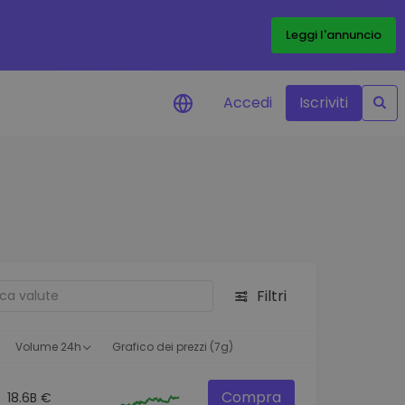
Leggi l'annuncio
Accedi
Iscriviti
di prezzo
menti dei prezzi in tempo
 tuoi token preferiti
 asset
pportunità di investimento
Filtri
 dei dati del
oglio
ioni utili per performance
Volume 24h
Grafico dei prezzi (7g)
Compra
18.6B €