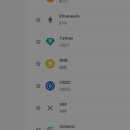
BTC
Scoperta investimenti
Trova la tua strategia cryp
Ethereum
ETH
Tether
USDT
BNB
BNB
USDC
USDC
XRP
XRP
Solana