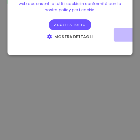
web acconsenti a tutti i cookie in conformità con la
1.170000 €
+2.60%
3.2B €
nostra policy per i cookie.
ACCETTA TUTTO
MOSTRA DETTAGLI
STRETTAMENTE NECESSARI
PERFORMANCE
TARGETING
FUNZIONALITÀ