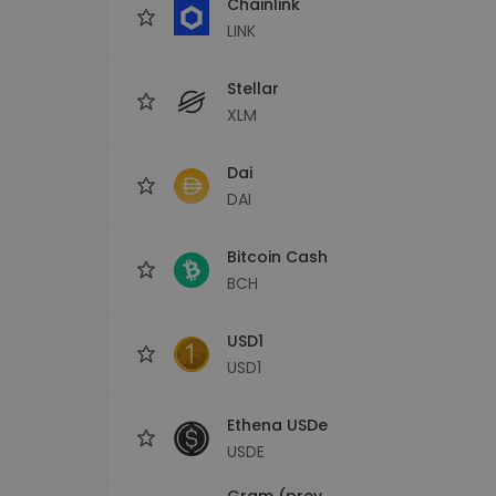
Chainlink
LINK
Stellar
XLM
Dai
DAI
Bitcoin Cash
BCH
USD1
USD1
Ethena USDe
USDE
Gram (prev.