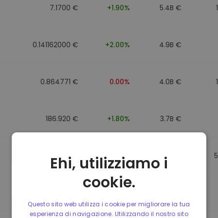
7.1700 €
+1.90%
5.4B €
0.141162000 €
+2.00%
4.9B €
0.864771 €
0.00%
4.0B €
186.920 €
+1.80%
3.7B €
0.864917 €
0.00%
3.5B €
Ehi, utilizziamo i
cookie.
0.864701 €
0.00%
3.4B €
Questo sito web utilizza i cookie per migliorare la tua
esperienza di navigazione. Utilizzando il nostro sito