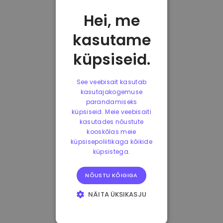
Hei, me
kasutame
küpsiseid.
See veebisait kasutab
kasutajakogemuse
parandamiseks
küpsiseid. Meie veebisaiti
kasutades nõustute
kooskõlas meie
küpsisepoliitikaga kõikide
küpsistega.
NÕUSTU KÕIGIGA
NÄITA ÜKSIKASJU
HÄDAVAJALIKUD
KÜPSISED