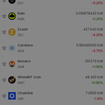
LEO
-0.20%
Rain
0.010878420 EUR
RAIN
+1.20%
Zcash
427.540 EUR
ZEC
-4.20%
Cardano
0.165465000 EUR
ADA
-3.70%
Monero
313.570 EUR
XMR
+1.90%
WhiteBIT Coin
48.450 EUR
WBT
+0.80%
Chainlink
7.0500 EUR
LINK
-1.10%