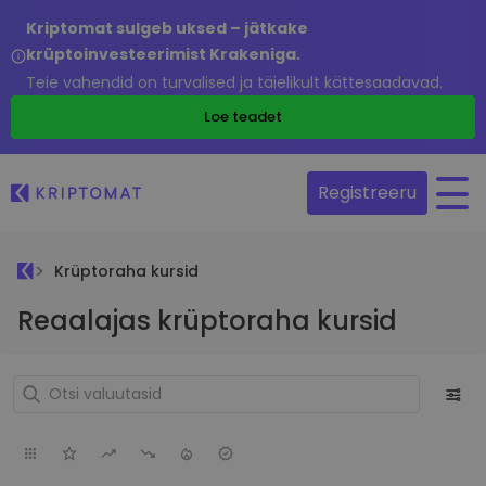
Kriptomat sulgeb uksed – jätkake
krüptoinvesteerimist Krakeniga.
Teie vahendid on turvalised ja täielikult kättesaadavad.
Loe teadet
Registreeru
Krüptoraha kursid
Reaalajas krüptoraha kursid