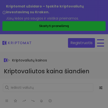
Kriptomat užsidaro – tęskite kriptovaliutų
investavimą su Kraken.
Jūsų lėšos yra saugios ir visiškai prieinamos.
Skaityti pranešimą
Registruotis
Kriptovaliutų kainos
Kriptovaliutos kaina šiandien