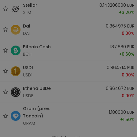
Stellar
0.143206000 EUR
XLM
+3.20%
Dai
0.864975 EUR
DAI
0.00%
Bitcoin Cash
187.880 EUR
BCH
+0.60%
USD1
0.864714 EUR
USD1
0.00%
Ethena USDe
0.864672 EUR
USDE
0.00%
Gram (prev.
1.180000 EUR
Toncoin)
+1.50%
GRAM