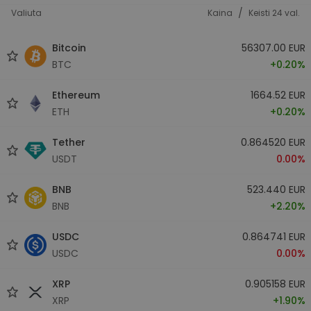
/
Valiuta
Kaina
Keisti 24 val.
Bitcoin
56307.00 EUR
BTC
+0.20%
Ethereum
1664.52 EUR
ETH
+0.20%
Tether
0.864520 EUR
USDT
0.00%
BNB
523.440 EUR
BNB
+2.20%
USDC
0.864741 EUR
USDC
0.00%
XRP
0.905158 EUR
XRP
+1.90%