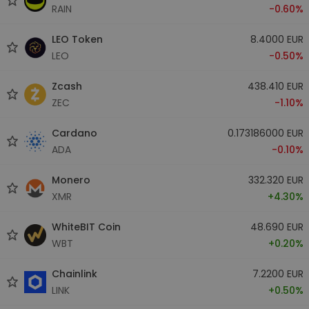
RAIN
-0.60%
LEO Token
8.4000 EUR
LEO
-0.50%
Zcash
438.410 EUR
ZEC
-1.10%
Cardano
0.173186000 EUR
ADA
-0.10%
Monero
332.320 EUR
XMR
+4.30%
WhiteBIT Coin
48.690 EUR
WBT
+0.20%
Chainlink
7.2200 EUR
LINK
+0.50%