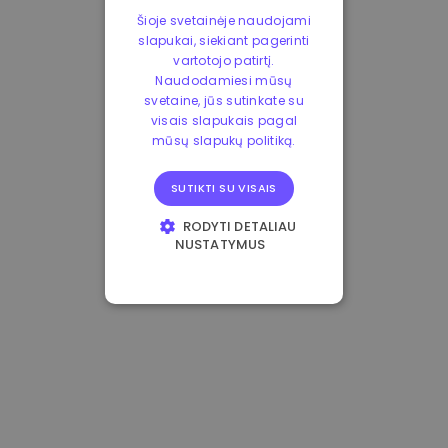
Šioje svetainėje naudojami
slapukai, siekiant pagerinti
vartotojo patirtį.
Naudodamiesi mūsų
svetaine, jūs sutinkate su
visais slapukais pagal
mūsų slapukų politiką.
SUTIKTI SU VISAIS
RODYTI DETALIAU
NUSTATYMUS
BŪTINIEJI
VEIKIMĄ GERINANTYS
TIKSLINIAI
FUNKCINIAI