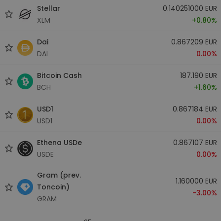
Stellar
0.140251000 EUR
XLM
+0.80%
Dai
0.867209 EUR
DAI
0.00%
Bitcoin Cash
187.190 EUR
BCH
+1.60%
USD1
0.867184 EUR
USD1
0.00%
Ethena USDe
0.867107 EUR
USDE
0.00%
Gram (prev.
1.160000 EUR
Toncoin)
-3.00%
GRAM