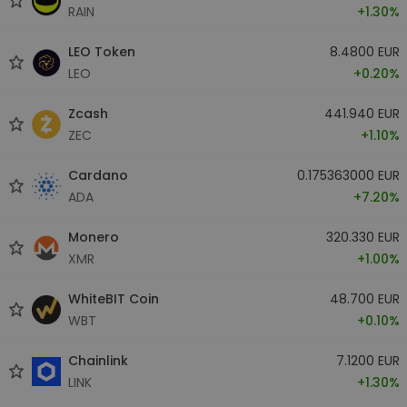
RAIN
+1.30%
LEO Token
8.4800 EUR
LEO
+0.20%
Zcash
441.940 EUR
ZEC
+1.10%
Cardano
0.175363000 EUR
ADA
+7.20%
Monero
320.330 EUR
XMR
+1.00%
WhiteBIT Coin
48.700 EUR
WBT
+0.10%
Chainlink
7.1200 EUR
LINK
+1.30%