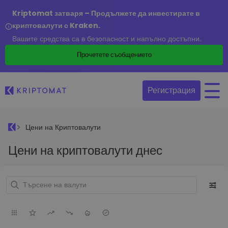
Kriptomat затваря – Продължете да инвестирате в
криптовалути с Kraken.
Вашите средства са в безопасност и напълно достъпни.
Прочетете съобщението
Регистрация
Цени на Криптовалути
Цени на криптовалути днес