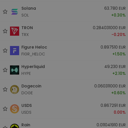
Solana
63.780 EUR
SOL
+0.30%
TRON
0.284031000 EUR
TRX
-0.20%
Figure Heloc
0.897510 EUR
FIGR_HELOC
+1.50%
Hyperliquid
49.230 EUR
HYPE
+2.10%
Dogecoin
0.060311000 EUR
DOGE
+0.60%
USDS
0.867291 EUR
USDS
0.00%
Rain
0.011041910 EUR