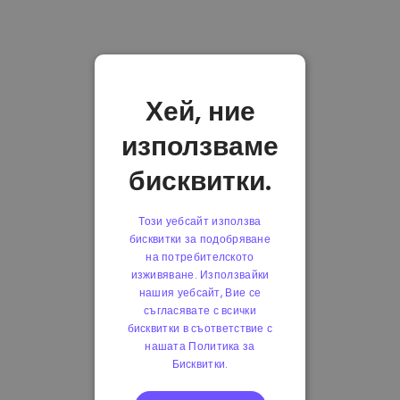
Хей, ние
използваме
бисквитки.
Този уебсайт използва
бисквитки за подобряване
на потребителското
изживяване. Използвайки
нашия уебсайт, Вие се
съгласявате с всички
бисквитки в съответствие с
нашата Политика за
Бисквитки.