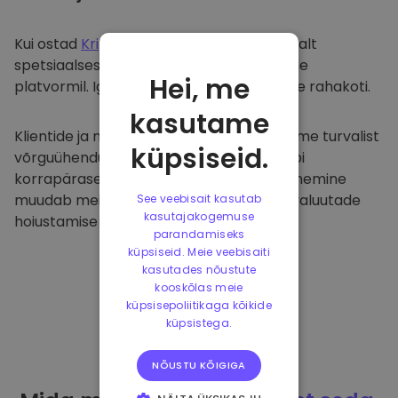
Kui ostad
Kriptomat
, kanname selle sujuvalt
spetsiaalsesse ja turvalisse rahakotti meie
Hei, me
platvormil. Iga kasutaja saab individuaalse rahakoti.
kasutame
Klientide ja nende raha kaitsmiseks pakume turvalist
küpsiseid.
võrguühenduseta hoiustamist ja viime läbi
korrapäraseid turvaauditeid. Selline lähenemine
muudab meie platvormi ja teiste krüptovaluutade
See veebisait kasutab
kasutajakogemuse
hoiustamise tõeliseks taevaks.
parandamiseks
küpsiseid. Meie veebisaiti
kasutades nõustute
kooskõlas meie
küpsisepoliitikaga kõikide
küpsistega.
NÕUSTU KÕIGIGA