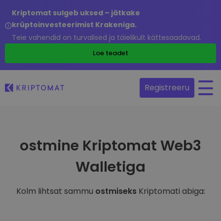
Kriptomat sulgeb uksed – jätkake
krüptoinvesteerimist Krakeniga.
Teie vahendid on turvalised ja täielikult kättesaadavad.
Loe teadet
Registreeru
ostmine Kriptomat Web3
Walletiga
Kolm lihtsat sammu
ostmiseks
Kriptomati abiga: