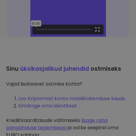
Sinu
üksikasjalikud juhendid
ostmiseks
Vajad lisateavet ostmise kohta?
Loo Kriptomati konto mobiilirakenduse kaudu
Kinnitage oma identiteet
Krediitkaarditasude vältimiseks
lisage raha
pangahoiuse tegemisega
ja ostke seejärel oma
EURO saldoga.