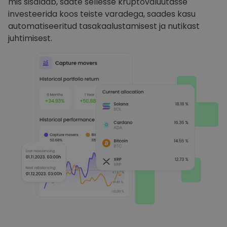
mis sisaldab, saate sellesse krüptovaluutasse
investeerida koos teiste varadega, saades kasu
automatiseeritud tasakaalustamisest ja nutikast
juhtimisest.