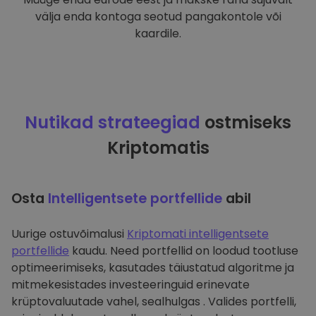
välja enda kontoga seotud pangakontole või
kaardile.
Nutikad strateegiad
ostmiseks
Kriptomatis
Osta
Intelligentsete portfellide
abil
Uurige ostuvõimalusi
Kriptomati intelligentsete
portfellide
kaudu. Need portfellid on loodud tootluse
optimeerimiseks, kasutades täiustatud algoritme ja
mitmekesistades investeeringuid erinevate
krüptovaluutade vahel, sealhulgas . Valides portfelli,