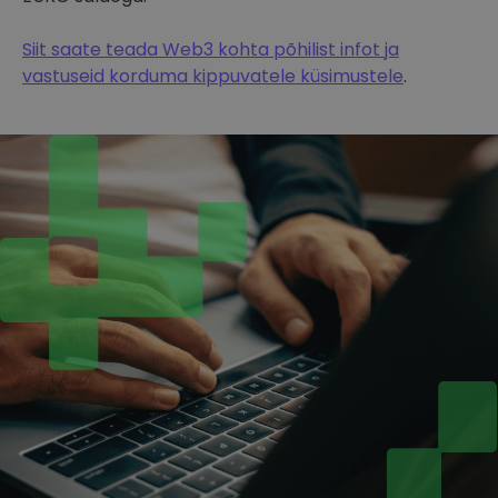
Siit saate teada Web3 kohta põhilist infot ja
vastuseid korduma kippuvatele küsimustele
.