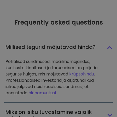
Frequently asked questions
Millised tegurid mõjutavad hinda?
Poliitilised sündmused, maailmamajandus,
kuulsuste kinnitused ja turuuudised on paljude
tegurite hulgas, mis mõjutavad
krüptohindu
.
Professionaalsed investorid ja asjatundlikud
isikud jälgivad neid reaalseid sündmusi, et
ennustada
hinnamuutust
.
Miks on isiku tuvastamine vajalik