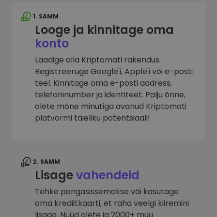
1. SAMM
Looge ja kinnitage oma
konto
Laadige alla Kriptomati rakendus.
Registreeruge Google'i, Apple'i või e-posti
teel. Kinnitage oma e-posti aadress,
telefoninumber ja identiteet. Palju õnne,
olete mõne minutiga avanud Kriptomati
platvormi täieliku potentsiaali!
2. SAMM
Lisage
vahendeid
Tehke pangasissemakse või kasutage
oma krediitkaarti, et raha veelgi kiiremini
lisada. Nüüd olete ja 2000+ muu