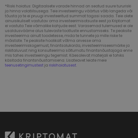
*Riski hoiatus: Digitaalsete varade hinnad on seotud suure tururiski
ja hinna volatiilsusega. Teie investeeringu väärtus võib langeda või
tõusta ja te ei pruugi investeeritud summat tagasi saada. Teie olete
ainuisikuliselt vastutav oma investeerimisotsuste eest ja Kriptomat
ei vastuta Teie võimalike kahjude eest. Varasemad tulemused ei ole
usaldusväärne alus tulevaste tootluste ennustamiseks. Te peaksite
investeerima ainult toodetesse, mida te tunnete ja mille riske te
mõistate. Te peaksite hoolikalt võtma arvesse oma
investeerimiskogemust, finantsolukorda, investeerimiseesmärke ja
riskitaluvust ning konsulteerima sõltumatu finantsnõustajaga enne
mis tahes investeeringu tegemist. Käesolevat materjali ei tohiks
käsitada finantsnõustamisena. Lisateavet leiate meie
teenusetingimustest
ja
riskihoiatusest
.