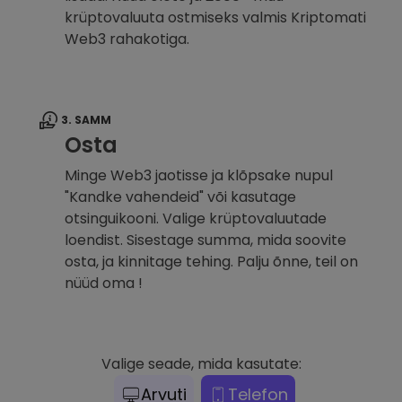
krüptovaluuta ostmiseks valmis Kriptomati
Web3 rahakotiga.
3. SAMM
Osta
Minge Web3 jaotisse ja klõpsake nupul
"Kandke vahendeid" või kasutage
otsinguikooni. Valige krüptovaluutade
loendist. Sisestage summa, mida soovite
osta, ja kinnitage tehing. Palju õnne, teil on
nüüd oma !
Valige seade, mida kasutate:
Arvuti
Telefon