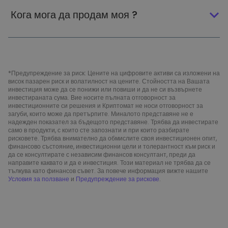
Кога мога да продам моя ?
*Предупреждение за риск: Цените на цифровите активи са изложени на
висок пазарен риск и волатилност на цените. Стойността на Вашата
инвестиция може да се понижи или повиши и да не си възвърнете
инвестираната сума. Вие носите пълната отговорност за
инвестиционните си решения и Криптомат не носи отговорност за
загуби, които може да претърпите. Миналото представяне не е
надежден показател за бъдещото представяне. Трябва да инвестирате
само в продукти, с които сте запознати и при които разбирате
рисковете. Трябва внимателно да обмислите своя инвестиционен опит,
финансово състояние, инвестиционни цели и толерантност към риск и
да се консултирате с независим финансов консултант, преди да
направите каквато и да е инвестиция. Този материал не трябва да се
тълкува като финансов съвет. За повече информация вижте нашите
Условия за ползване
и
Предупреждение за рискове
.