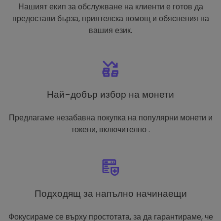
Нашият екип за обслужване на клиенти е готов да
предостави бърза, приятелска помощ и обяснения на
вашия език.
Най-добър избор на монети
Предлагаме незабавна покупка на популярни монети и
токени, включително .
Подходящ за напълно начинаещи
Фокусираме се върху простотата, за да гарантираме, че