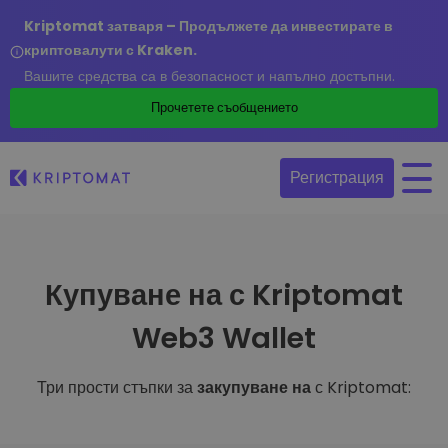
Kriptomat затваря – Продължете да инвестирате в
криптовалути с Kraken.
Вашите средства са в безопасност и напълно достъпни.
Прочетете съобщението
Регистрация
Купуване на с Kriptomat
Web3 Wallet
Три прости стъпки за
закупуване на
с Kriptomat: