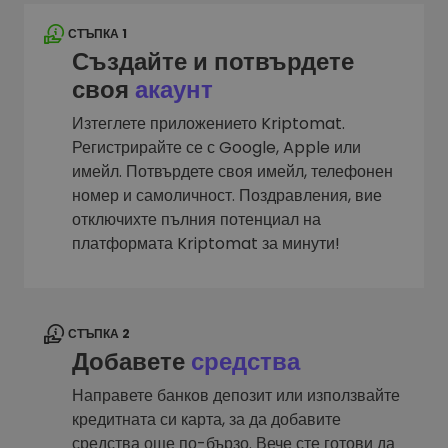
СТЪПКА 1
Създайте и потвърдете
своя
акаунт
Изтеглете приложението Kriptomat.
Регистрирайте се с Google, Apple или
имейл. Потвърдете своя имейл, телефонен
номер и самоличност. Поздравления, вие
отключихте пълния потенциал на
платформата Kriptomat за минути!
СТЪПКА 2
Добавете
средства
Направете банков депозит или използвайте
кредитната си карта, за да добавите
средства още по-бързо. Вече сте готови да