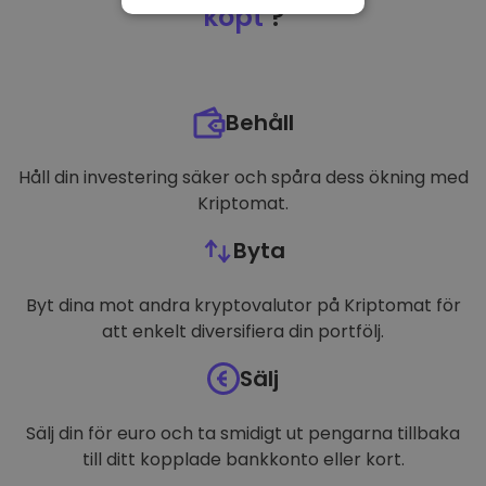
NÖDVÄNDIGT
köpt
?
PRESTANDA
INRIKTNING
Behåll
FUNKTIONER
Håll din investering säker och spåra dess ökning med
Kriptomat.
Byta
Byt dina mot andra kryptovalutor på Kriptomat för
att enkelt diversifiera din portfölj.
Sälj
Sälj din för euro och ta smidigt ut pengarna tillbaka
till ditt kopplade bankkonto eller kort.