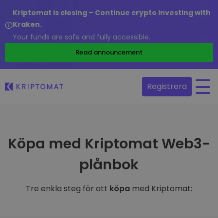
Kriptomat is closing – Continue crypto investing with
Kraken.
Your funds are safe and fully accessible.
Read announcement
Registrera
Köpa med Kriptomat Web3-
plånbok
Tre enkla steg för att
köpa
med Kriptomat: