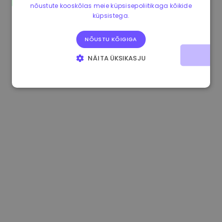
nõustute kooskõlas meie küpsisepoliitikaga kõikide
1.160000 €
-4.10%
3.2B €
küpsistega.
NÕUSTU KÕIGIGA
NÄITA ÜKSIKASJU
HÄDAVAJALIKUD KÜPSISED
JÕUDLUSKÜPSISED
REKLAAMKÜPSISED
FUNKTSIONAALSED KÜPSISED