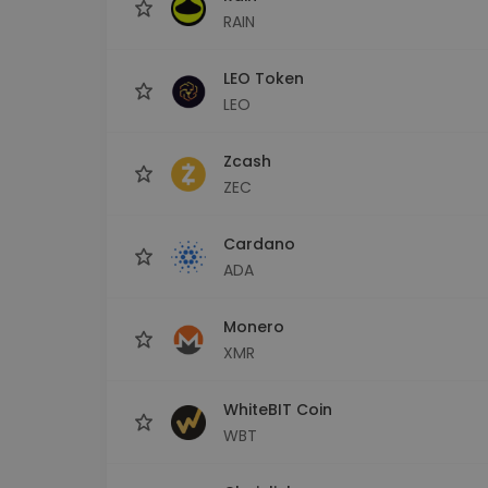
RAIN
LEO Token
LEO
Zcash
ZEC
Cardano
ADA
Monero
XMR
WhiteBIT Coin
WBT