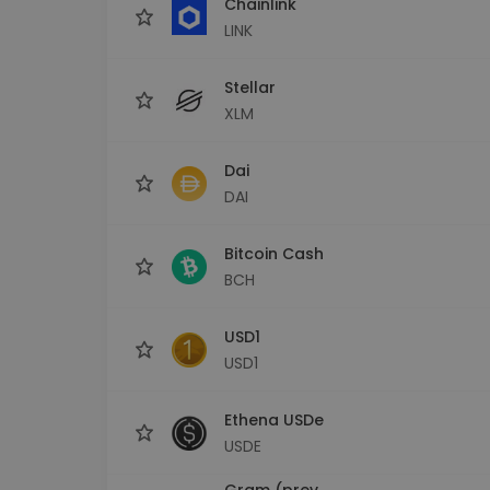
Chainlink
LINK
Stellar
XLM
Dai
DAI
Bitcoin Cash
BCH
USD1
USD1
Ethena USDe
USDE
Gram (prev.