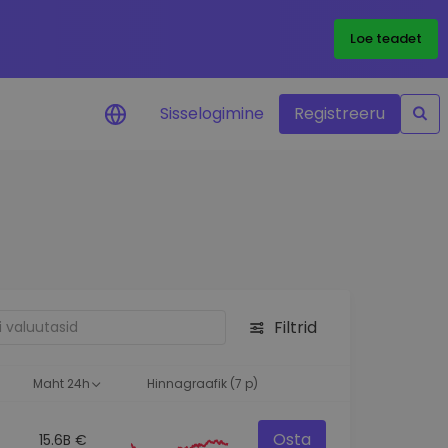
Loe teadet
Sisselogimine
Registreeru
 teie
i
Filtrid
eks
Maht 24h
Hinnagraafik (7 p)
Osta
15.6B €