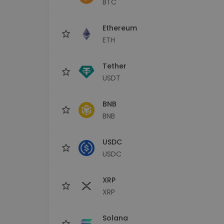
BTC
Investeeringute uuring
Leia oma krüptostrateegia
Ethereum
ETH
Tether
USDT
BNB
BNB
USDC
USDC
XRP
XRP
Solana