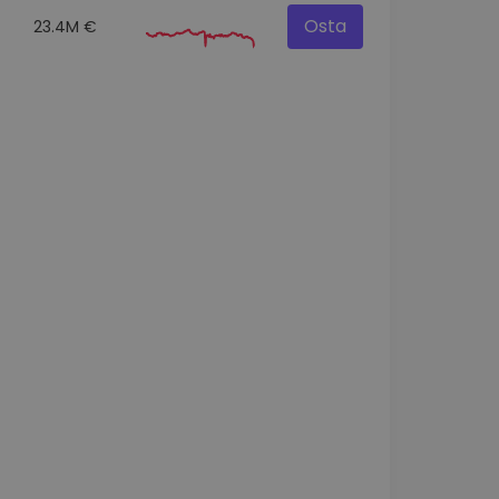
Osta
23.4M €