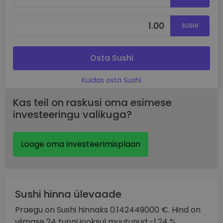
SUSHI
Osta Sushi
Kuidas osta Sushi
Kas teil on raskusi oma esimese
investeeringu valikuga?
Looge oma investeerimisplaan
Sushi hinna ülevaade
Praegu on Sushi hinnaks 0.142449000 €. Hind on
viimase 24 tunni jooksul muutunud -1.24 %