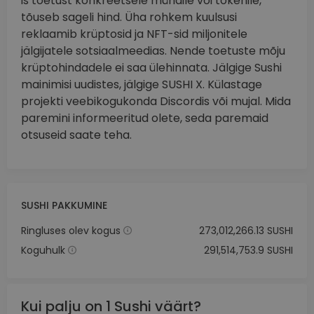
is toetust konkreetsele mündile või tokenile,
tõuseb sageli hind. Üha rohkem kuulsusi
reklaamib krüptosid ja NFT-sid miljonitele
jälgijatele sotsiaalmeedias. Nende toetuste mõju
krüptohindadele ei saa ülehinnata. Jälgige Sushi
mainimisi uudistes, jälgige SUSHI X. Külastage
projekti veebikogukonda Discordis või mujal. Mida
paremini informeeritud olete, seda paremaid
otsuseid saate teha.
SUSHI PAKKUMINE
Ringluses olev kogus
273,012,266.13 SUSHI
Koguhulk
291,514,753.9 SUSHI
Kui palju on 1 Sushi väärt?