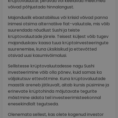
krüptovaluutat piiravad või keelavad meetmed
võivad põhjustada hinnalangust.
Majanduslik ebastabiilsus või kriisid võivad panna
inimesi otsima alternatiive fiat-valuutale, mis võib
suurendada nõudlust Sushi ja teiste
krüptovaluutade järele. Teisest küljest võib tugev
majanduskasv kaasa tuua krüptoinvesteeringute
suurenemise, kuna üksikisikud ja ettevõtted
otsivad uusi kasumivõimalusi.
Sellistesse krüptovaluutadesse nagu Sushi
investeerimine võib olla põnev, kuid samas ka
väljakutsuv ettevõtmine. Kuna krüptovaluutade
maastik areneb jätkuvalt, aitab kursis püsimine ja
erinevate krüptohinda mõjutavate tegurite
mõistmine aidata teil investeerimisteekonnal
enesekindlalt tegutseda.
Olenemata sellest, kas olete kogenud investor