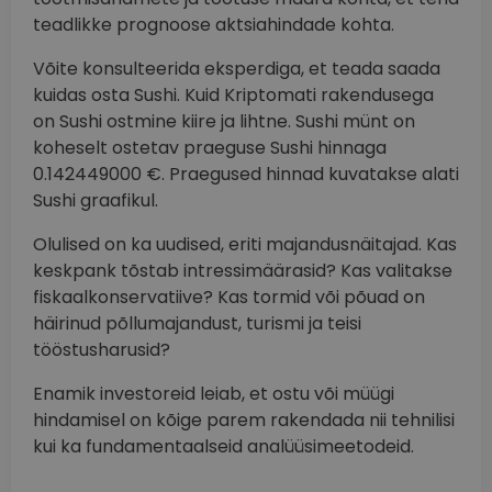
teadlikke prognoose aktsiahindade kohta.
Võite konsulteerida eksperdiga, et teada saada
kuidas osta Sushi. Kuid Kriptomati rakendusega
on Sushi ostmine kiire ja lihtne. Sushi münt on
koheselt ostetav praeguse Sushi hinnaga
0.142449000 €. Praegused hinnad kuvatakse alati
Sushi graafikul.
Olulised on ka uudised, eriti majandusnäitajad. Kas
keskpank tõstab intressimäärasid? Kas valitakse
fiskaalkonservatiive? Kas tormid või põuad on
häirinud põllumajandust, turismi ja teisi
tööstusharusid?
Enamik investoreid leiab, et ostu või müügi
hindamisel on kõige parem rakendada nii tehnilisi
kui ka fundamentaalseid analüüsimeetodeid.