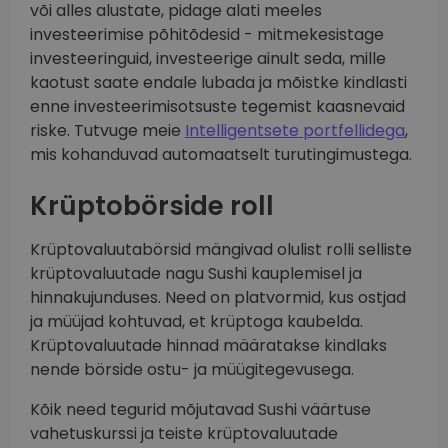
või alles alustate, pidage alati meeles
investeerimise põhitõdesid - mitmekesistage
investeeringuid, investeerige ainult seda, mille
kaotust saate endale lubada ja mõistke kindlasti
enne investeerimisotsuste tegemist kaasnevaid
riske. Tutvuge meie
Intelligentsete portfellidega
,
mis kohanduvad automaatselt turutingimustega.
Krüptobörside roll
Krüptovaluutabörsid mängivad olulist rolli selliste
krüptovaluutade nagu Sushi kauplemisel ja
hinnakujunduses. Need on platvormid, kus ostjad
ja müüjad kohtuvad, et krüptoga kaubelda.
Krüptovaluutade hinnad määratakse kindlaks
nende börside ostu- ja müügitegevusega.
Kõik need tegurid mõjutavad Sushi väärtuse
vahetuskurssi ja teiste krüptovaluutade