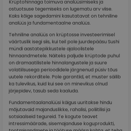
Krüptohinnaga toimuva analüüsimiseks ja
ostuotsuse tegemiseks on lugematu arv viise.
Kaks kõige sagedamini kasutatavat on tehniline
analüüs ja fundamentaalne analüüs.
Tehniline analüüs on krüptosse investeerimisel
väärtuslik isegi siis, kui teil pole juurdepääsu Sushi
mündi aastatepikkustele ajaloolistele
hinnaandmetele. Näiteks paljude krüptode puhul
on dramaatilistele hinnalangustele ja suure
volatiilsusega perioodidele järgnenud püsiv tõus
uutele rekorditele. Pole garantiid, et muster säilib
ka tulevikus, kuid kui see on minevikus olnud
järjepidev, tasub seda kaaluda.
Fundamentaalanalüüsi käigus uuritakse hindu
mõjutavaid majanduslikke, rahalisi, poliitilisi ja
sotsiaalseid tegureid. Te kogute teavet
intressimäärade, sisemajanduse koguprodukti,
tootmisandmete ja töötuse määra kohta, et teha