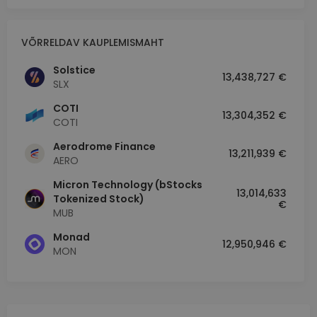
VÕRRELDAV KAUPLEMISMAHT
Solstice
13,438,727 €
SLX
COTI
13,304,352 €
COTI
Aerodrome Finance
13,211,939 €
AERO
Micron Technology (bStocks
13,014,633
Tokenized Stock)
€
MUB
Monad
12,950,946 €
MON