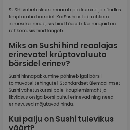
SUSHI vahetuskursi määrab pakkumine ja nõudlus
krüptoraha börsidel. Kui Sushi ostab rohkem
inimesi kui müüb, siis hind tõuseb. Kui müüjaid on
rohkem, siis hind langeb.
Miks on Sushi hind reaalajas
erinevatel krüptovaluuta
börsidel erinev?
Sushi hinnapakkumine põhineb igal börsil
toimuvatel tehingutel. Standardset ülemaailmset
Sushi vahetuskurssi pole. Kauplemismaht ja
likviidsus on iga börsi puhul erinevad ning need
erinevused mõjutavad hinda.
Kui palju on Sushi tulevikus
väärt?