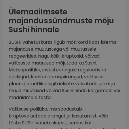
Ülemaailmsete
majandussündmuste mõju
Sushi hinnale
SUSHI vahetuskurss liigub mõnikord koos laiema
majanduse muutustega või muutustele
reageerides. Nagu kõiki krüptosid, võivad
valitsuste määrused mõjutada ka Sushi.
Maksupoliitika, investeeringuid reguleerivad
eeskirjad, kaevandamispiirangud, valitsuse
plaanid ametlike digitaalsete valuutade jaoks ja
muud muutused võivad Sushi hinda kõrgemale või
madalamale tõsta.
Valitsuse poliitika, mis soodustab
krüptovaluutade arengut ja kasutamist, võib
tõsta SUSHI vahetuskurssi, samas kui