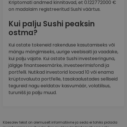
Kriptomati andmed kinnitavad, et 0.122772000 €
on madalaim registreeritud Sushi väärtus.
Kui palju Sushi peaksin
ostma?
Kui ostate tokeneid rakenduse kasutamiseks või
mängu mängimiseks, uurige veebisaiti ja vaadake,
kui palju vajate. Kui ostate Sushi investeeringuna,
jälgige finantseesmärke, investeerimisfondi ja
portfelli. Nutikad investorid loovad 10 või enama
krüptovaluuta portfelle, tasakaalustades selliseid
tegureid nagu eeldatav kasvumäär, volatiilsus,
turunišš ja palju muud.
Käesolev tekst on olemuselt informatiivne ja seda ei tohiks pidada