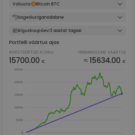
Valuuta:
Bitcoin BTC
Sagedus:
Iganädalane
Alguskuupäev:
3 aastat tagasi
Portfelli väärtus ajas
INVESTEERITUD KOKKU
HINNANGULINE VÄÄRTUS
15700.00
≈ 15634.00
€
€
25000
20000
15000
10000
5000
0