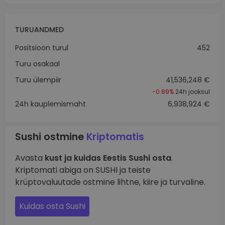
TURUANDMED
Positsioon turul
452
Turu osakaal
Turu ülempiir
41,536,248 €
-0.89%
24h jooksul
24h kauplemismaht
6,938,924 €
Sushi ostmine
Kriptomatis
Avasta
kust ja kuidas Eestis Sushi osta
.
Kriptomati abiga on SUSHI ja teiste
krüptovaluutade ostmine lihtne, kiire ja turvaline.
Kuidas osta Sushi