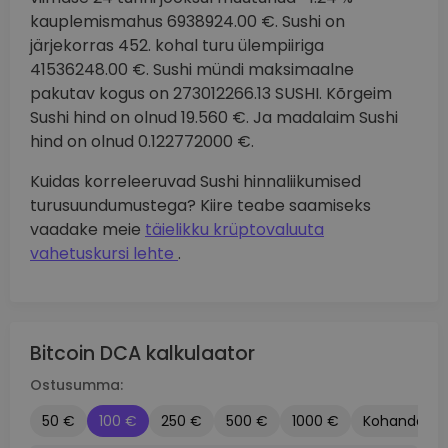
kauplemismahus 6938924.00 €. Sushi on
järjekorras 452. kohal turu ülempiiriga
41536248.00 €. Sushi mündi maksimaalne
pakutav kogus on 273012266.13 SUSHI. Kõrgeim
Sushi hind on olnud 19.560 €. Ja madalaim Sushi
hind on olnud 0.122772000 €.
Kuidas korreleeruvad Sushi hinnaliikumised
turusuundumustega? Kiire teabe saamiseks
vaadake meie
täielikku krüptovaluuta
vahetuskursi lehte
.
Bitcoin DCA kalkulaator
Ostusumma:
50 €
100 €
250 €
500 €
1000 €
Kohandatu