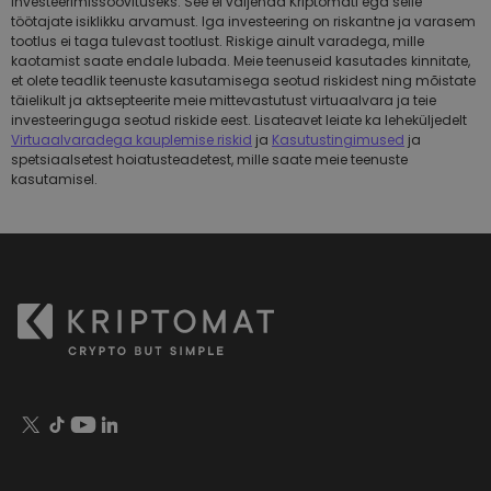
investeerimissoovituseks. See ei väljenda Kriptomati ega selle
töötajate isiklikku arvamust. Iga investeering on riskantne ja varasem
tootlus ei taga tulevast tootlust. Riskige ainult varadega, mille
kaotamist saate endale lubada. Meie teenuseid kasutades kinnitate,
et olete teadlik teenuste kasutamisega seotud riskidest ning mõistate
täielikult ja aktsepteerite meie mittevastutust virtuaalvara ja teie
investeeringuga seotud riskide eest. Lisateavet leiate ka leheküljedelt
Virtuaalvaradega kauplemise riskid
ja
Kasutustingimused
ja
spetsiaalsetest hoiatusteadetest, mille saate meie teenuste
kasutamisel.