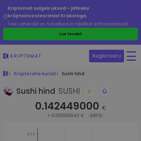
Kriptomat sulgeb uksed – jätkake
krüptoinvesteerimist Krakeniga.
Teie vahendid on turvalised ja täielikult kättesaadavad.
Loe teadet
Registreeru
Krüptoraha kursid
Sushi hind
Sushi hind
SUSHI
0.142449000
€
+
0.010659940 €
8.80 %