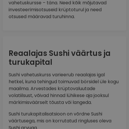
vahetuskursse – täna. Need kõik mõjutavad
investeerimisotsuseid krüptoturul ja need
otsused määravad turuhinna.
Reaalajas Sushi väärtus ja
turukapital
Sushi vahetuskurss varieerub reaalajas igal
hetkel, kuna tehingud toimuvad börsidel üle kogu
maailma. Arvestades krüptovaluutade
volatiilsust, võivad hinnad lühikese aja jooksul
märkimisväärselt tõusta või langeda.
Sushi turukapitalisatsioon on võrdne Sushi
väärtusega, mis on korrutatud ringluses oleva
Sushi arvuga.