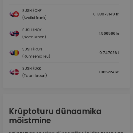
SUSHI/CHF
0.133073149 fr.
(Šveitsi frank)
SUSHI/NOK
1.566596 kr
(Norra kroon)
SUSHI/RON
0.747086 L
(Rumeenia leu)
SUSHI/DKK
1.065224 kr.
(Taani kroon)
Krüptoturu dünaamika
mõistmine