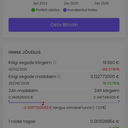
Jan 2024
Jan 2025
Jan 2026
Portfelli väärtus
Investeeritud kokku
Osta Bitcoin
HINNA JÕUDLUS
Kõigi aegade kõrgeim
19.560 €
13/03/2021
-99.27161%
Kõigi aegade madalaim
0.122772000 €
25/06/2026
16.02715%
24h madalaim
24h kõrgeim
0.140531000 €
0.146749000 €
-0.0017700582 €
langus viimasel tunnil (-1.23%)
1 nädal tagasi
0.130928954 €