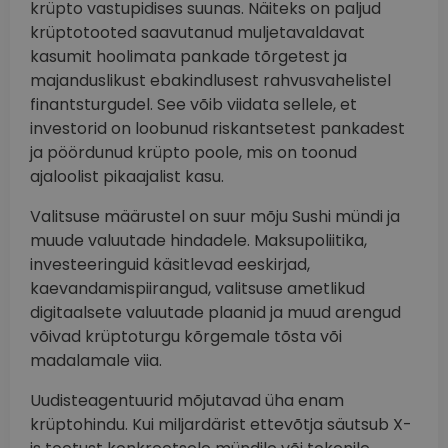
krüpto vastupidises suunas. Näiteks on paljud
krüptotooted saavutanud muljetavaldavat
kasumit hoolimata pankade tõrgetest ja
majanduslikust ebakindlusest rahvusvahelistel
finantsturgudel. See võib viidata sellele, et
investorid on loobunud riskantsetest pankadest
ja pöördunud krüpto poole, mis on toonud
ajaloolist pikaajalist kasu.
Valitsuse määrustel on suur mõju Sushi mündi ja
muude valuutade hindadele. Maksupoliitika,
investeeringuid käsitlevad eeskirjad,
kaevandamispiirangud, valitsuse ametlikud
digitaalsete valuutade plaanid ja muud arengud
võivad krüptoturgu kõrgemale tõsta või
madalamale viia.
Uudisteagentuurid mõjutavad üha enam
krüptohindu. Kui miljardärist ettevõtja säutsub X-