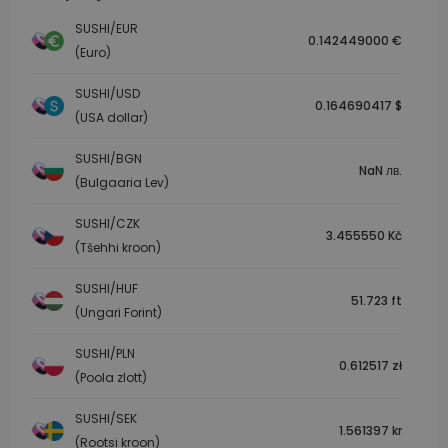
SUSHI/EUR
0.142449000 €
(Euro)
SUSHI/USD
0.164690417 $
(USA dollar)
SUSHI/BGN
NaN лв.
(Bulgaaria Lev)
SUSHI/CZK
3.455550 Kč
(Tšehhi kroon)
SUSHI/HUF
51.723 ft
(Ungari Forint)
SUSHI/PLN
0.612517 zł
(Poola zlott)
SUSHI/SEK
1.561397 kr
(Rootsi kroon)