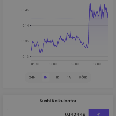
24H
1N
1K
1A
KÕIK
Sushi Kalkulaator
€