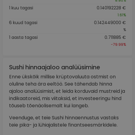
8.80%
1 kuu tagasi
0.140192228 €
1.61%
6 kuud tagasi
0.142449000 €
%
1 aasta tagasi
0.711885 €
-79.99%
Sushi hinnaajaloo analüüsimine
Enne ükskõik millise krüptovaluuta ostmist on
oluline teha ära eeltöö. See tähendab hinna
ajaloo analüüsimist, et leida korduvaid mustreid ja
indikaatoreid, mis viitaksid, et investeeringu hind
tõuseb tõenäolisemalt kui langeb.
Veenduge, et teie Sushi hinnaennustus vastaks
teie pika- ja lühiajalistele finantseesmärkidele.