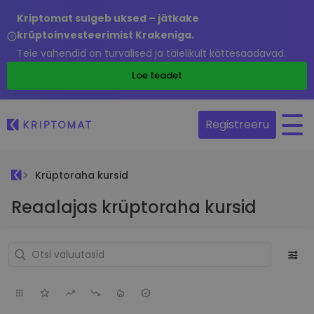
Kriptomat sulgeb uksed – jätkake
krüptoinvesteerimist Krakeniga.
Teie vahendid on turvalised ja täielikult kättesaadavad.
Loe teadet
Registreeru
Krüptoraha kursid
Reaalajas krüptoraha kursid