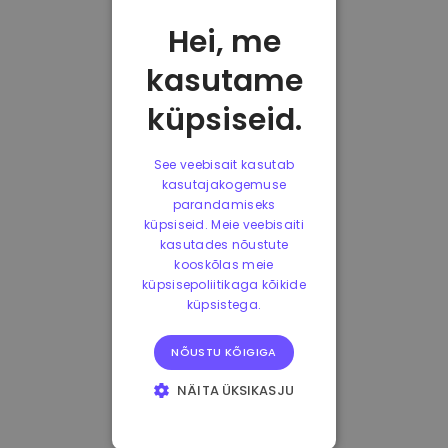
Hei, me
kasutame
küpsiseid.
See veebisait kasutab
kasutajakogemuse
parandamiseks
küpsiseid. Meie veebisaiti
kasutades nõustute
kooskõlas meie
küpsisepoliitikaga kõikide
küpsistega.
NÕUSTU KÕIGIGA
NÄITA ÜKSIKASJU
HÄDAVAJALIKUD
KÜPSISED