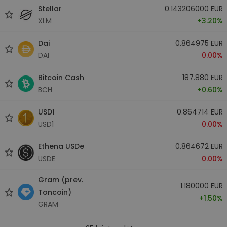
Stellar
0.143206000 EUR
XLM
+3.20%
Dai
0.864975 EUR
DAI
0.00%
Bitcoin Cash
187.880 EUR
BCH
+0.60%
USD1
0.864714 EUR
USD1
0.00%
Ethena USDe
0.864672 EUR
USDE
0.00%
Gram (prev.
1.180000 EUR
Toncoin)
+1.50%
GRAM