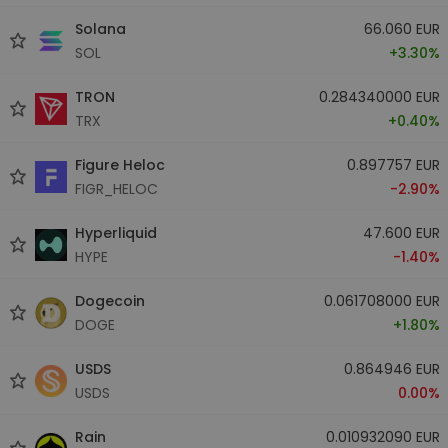
Solana
66.060 EUR
SOL
+3.30%
TRON
0.284340000 EUR
TRX
+0.40%
Figure Heloc
0.897757 EUR
FIGR_HELOC
-2.90%
Hyperliquid
47.600 EUR
HYPE
-1.40%
Dogecoin
0.061708000 EUR
DOGE
+1.80%
USDS
0.864946 EUR
USDS
0.00%
Rain
0.010932090 EUR