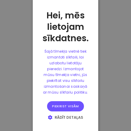
Hei, mēs
lietojam
sīkdatnes.
Šajā tīmekļa vietnē tiek
izmantoti sīkfaili, lai
uzlabotu lietotāju
pieredzi. Izmantojot
mūsu tīmekļa vietni, jūs
piekrītat visu sīkfailu
izmantošanai saskaņā
ar mūsu sīkfailu politiku.
PIEKRIST VISĀM
RĀDĪT DETAĻAS
STRIKTI