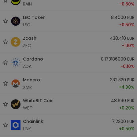
RAIN
-0.60%
LEO Token
8.4000 EUR
LEO
-0.50%
Zcash
438.410 EUR
ZEC
-1.10%
Cardano
0.173186000 EUR
ADA
-0.10%
Monero
332.320 EUR
XMR
+4.30%
WhiteBIT Coin
48.690 EUR
WBT
+0.20%
Chainlink
7.2200 EUR
LINK
+0.50%