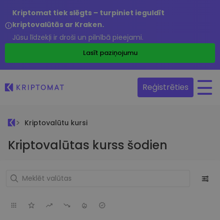
Kriptomat tiek slēgts – turpiniet ieguldīt
kriptovalūtās ar Kraken.
Jūsu līdzekļi ir droši un pilnībā pieejami.
Lasīt paziņojumu
Reģistrēties
Kriptovalūtu kursi
Kriptovalūtas kurss šodien