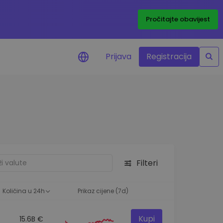
Pročitajte obavijest
Prijava
Registracija
cijenama
 cijena vaših
tva
 ulaganje
Filteri
elja
 optimalnu
Količina u 24h
Prikaz cijene (7d)
Kupi
15.6B €