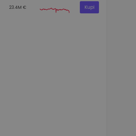
Kupi
23.4M €