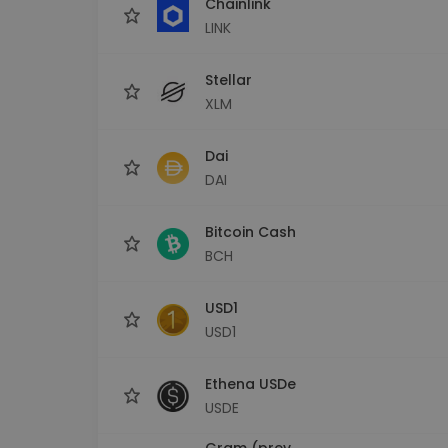
Chainlink
LINK
Stellar
XLM
Dai
DAI
Bitcoin Cash
BCH
USD1
USD1
Ethena USDe
USDE
Gram (prev.