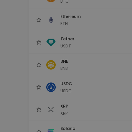
BTC
Istraživač ulaganja
Pronađi svoju kripto strategiju
Ethereum
ETH
Tether
USDT
BNB
BNB
USDC
USDC
XRP
XRP
Solana