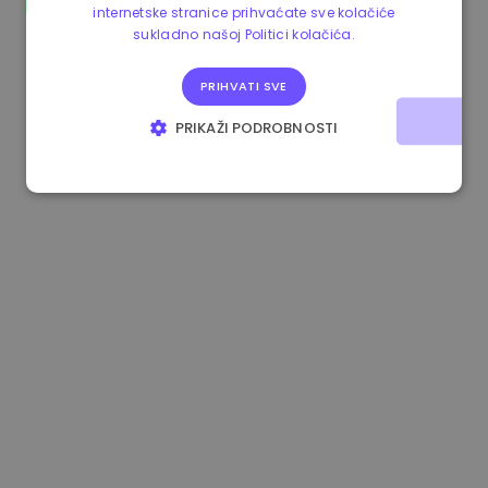
internetske stranice prihvaćate sve kolačiće
1.160000 €
-4.10%
3.2B €
sukladno našoj Politici kolačića.
PRIHVATI SVE
PRIKAŽI PODROBNOSTI
NUŽNO POTREBNI KOLAČIĆI
IZVEDBA
CILJANOST
FUNKCIONALNOST