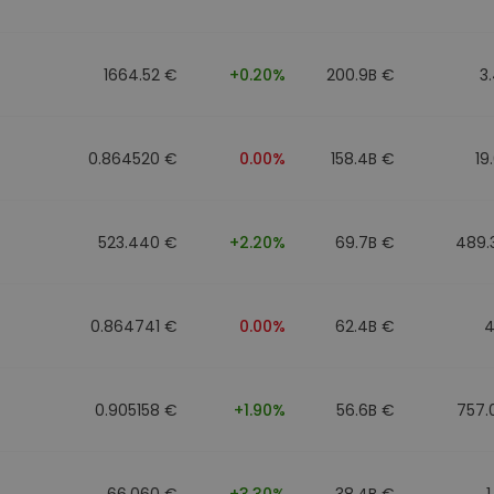
1664.52 €
+0.20%
200.9B €
3
0.864520 €
0.00%
158.4B €
19
523.440 €
+2.20%
69.7B €
489.
0.864741 €
0.00%
62.4B €
4
0.905158 €
+1.90%
56.6B €
757.
66.060 €
+3.30%
38.4B €
1