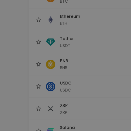
BTC
Explorator de investiții
Găsește-ți strategia cripto
Ethereum
ETH
Tether
USDT
BNB
BNB
USDC
USDC
XRP
XRP
Solana