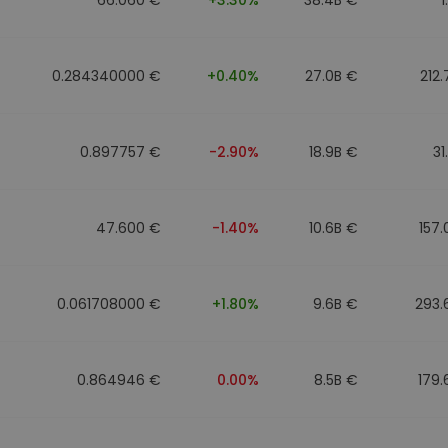
0.284340000 €
+0.40%
27.0B €
212
0.897757 €
-2.90%
18.9B €
31
47.600 €
-1.40%
10.6B €
157
0.061708000 €
+1.80%
9.6B €
293.
0.864946 €
0.00%
8.5B €
179