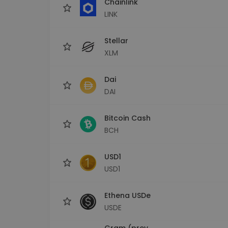
Chainlink
LINK
Stellar
XLM
Dai
DAI
Bitcoin Cash
BCH
USD1
USD1
Ethena USDe
USDE
Gram (prev.