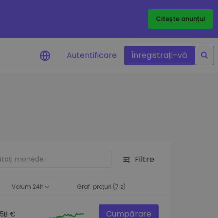
Citește anunțul
Autentificare
Înregistrați–vă
etoanele
Filtre
ță
Volum 24h
Graf. prețuri (7 z)
Cumpărare
1.5B €