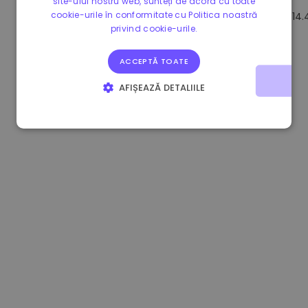
site-ului nostru web, sunteți de acord cu toate
cookie-urile în conformitate cu Politica noastră
1.180000 €
+1.50%
3.2B €
14
privind cookie-urile.
ACCEPTĂ TOATE
AFIȘEAZĂ DETALIILE
STRICT NECESARE
DE PERFORMANȚĂ
DE TARGETARE
DE FUNCŢIONALITATE