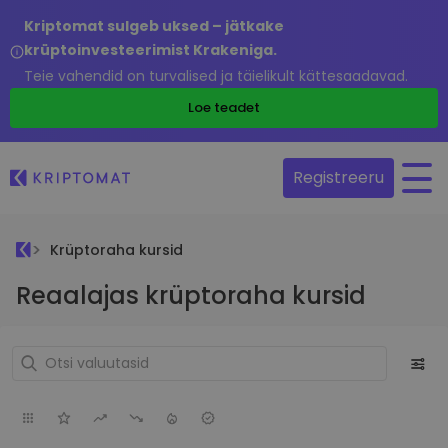
Kriptomat sulgeb uksed – jätkake
krüptoinvesteerimist Krakeniga.
Teie vahendid on turvalised ja täielikult kättesaadavad.
Loe teadet
Registreeru
Krüptoraha kursid
Reaalajas krüptoraha kursid