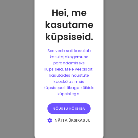
Hei, me
kasutame
küpsiseid.
See veebisait kasutab
kasutajakogemuse
parandamiseks
küpsiseid. Meie veebisaiti
kasutades nõustute
kooskõlas meie
küpsisepoliitikaga kõikide
küpsistega.
NÕUSTU KÕIGIGA
NÄITA ÜKSIKASJU
HÄDAVAJALIKUD
KÜPSISED