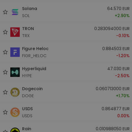
Solana
64.570 EUR
SOL
+2.90%
TRON
0.283094000 EUR
TRX
-0.10%
Figure Heloc
0.884503 EUR
FIGR_HELOC
-1.20%
Hyperliquid
47.030 EUR
HYPE
-2.50%
Dogecoin
0.060713000 EUR
DOGE
+1.70%
USDS
0.864877 EUR
USDS
0.00%
Rain
0.010988050 EUR