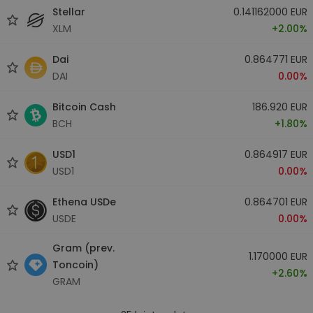
Stellar
0.141162000 EUR
XLM
+2.00%
Dai
0.864771 EUR
DAI
0.00%
Bitcoin Cash
186.920 EUR
BCH
+1.80%
USD1
0.864917 EUR
USD1
0.00%
Ethena USDe
0.864701 EUR
USDE
0.00%
Gram (prev.
1.170000 EUR
Toncoin)
+2.60%
GRAM