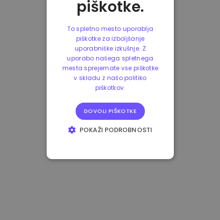
piškotke.
To spletno mesto uporablja
piškotke za izboljšanje
uporabniške izkušnje. Z
uporabo našega spletnega
mesta sprejemate vse piškotke
v skladu z našo politiko
piškotkov.
DOVOLI PIŠKOTKE
POKAŽI PODROBNOSTI
NUJNO POTREBNI
IZVEDBENI
CILJANJE
FUNKCIONALNOST