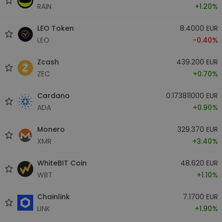
RAIN
+1.20%
LEO Token
8.4000 EUR
LEO
-0.40%
Zcash
439.200 EUR
ZEC
+0.70%
Cardano
0.173811000 EUR
ADA
+0.90%
Monero
329.370 EUR
XMR
+3.40%
WhiteBIT Coin
48.620 EUR
WBT
+1.10%
Chainlink
7.1700 EUR
LINK
+1.90%