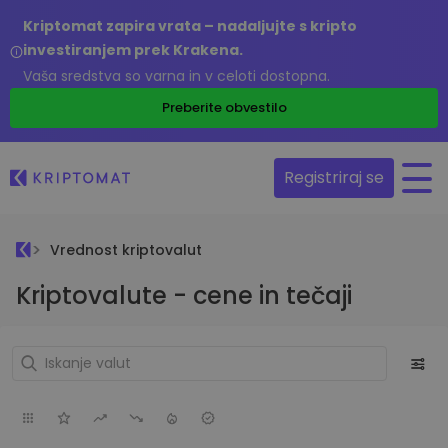
Kriptomat zapira vrata – nadaljujte s kripto
investiranjem prek Krakena.
Vaša sredstva so varna in v celoti dostopna.
Preberite obvestilo
Registriraj se
Vrednost kriptovalut
Kriptovalute - cene in tečaji