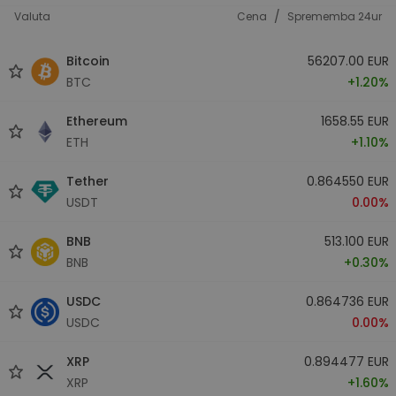
/
Valuta
Cena
Sprememba 24ur
Bitcoin
56207.00 EUR
BTC
+1.20%
Ethereum
1658.55 EUR
ETH
+1.10%
Tether
0.864550 EUR
USDT
0.00%
BNB
513.100 EUR
BNB
+0.30%
USDC
0.864736 EUR
USDC
0.00%
XRP
0.894477 EUR
XRP
+1.60%