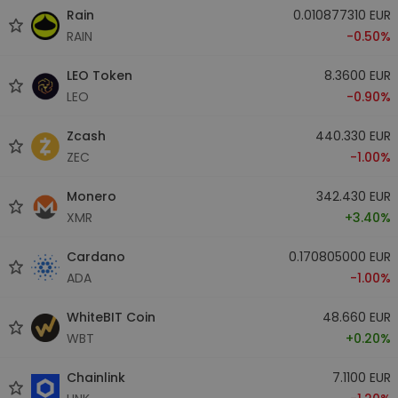
Rain
0.010877310 EUR
RAIN
-0.50%
LEO Token
8.3600 EUR
LEO
-0.90%
Zcash
440.330 EUR
ZEC
-1.00%
Monero
342.430 EUR
XMR
+3.40%
Cardano
0.170805000 EUR
ADA
-1.00%
WhiteBIT Coin
48.660 EUR
WBT
+0.20%
Chainlink
7.1100 EUR