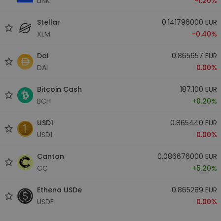
LINK
-1.20%
Stellar
0.141796000 EUR
XLM
-0.40%
Dai
0.865657 EUR
DAI
0.00%
Bitcoin Cash
187.100 EUR
BCH
+0.20%
USD1
0.865440 EUR
USD1
0.00%
Canton
0.086676000 EUR
CC
+5.20%
Ethena USDe
0.865289 EUR
USDE
0.00%