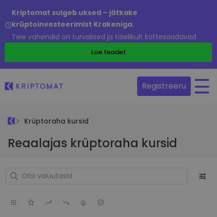
Kriptomat sulgeb uksed – jätkake
krüptoinvesteerimist Krakeniga.
Teie vahendid on turvalised ja täielikult kättesaadavad.
Loe teadet
Registreeru
Krüptoraha kursid
Reaalajas krüptoraha kursid