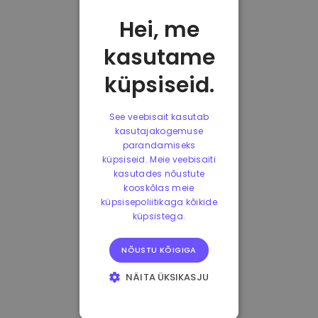
Hei, me
kasutame
küpsiseid.
See veebisait kasutab
kasutajakogemuse
parandamiseks
küpsiseid. Meie veebisaiti
kasutades nõustute
kooskõlas meie
küpsisepoliitikaga kõikide
küpsistega.
NÕUSTU KÕIGIGA
NÄITA ÜKSIKASJU
HÄDAVAJALIKUD
KÜPSISED