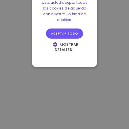
web, usted acepta todas
las cookies de acuerdo
con nuestra Política de
cookies.
ACEPTAR TODO
MOSTRAR
DETALLES
COOKIES
ESTRICTAMENTE
NECESARIAS
COOKIES DE
RENDIMIENTO
COOKIES DE
PREFERENCIAS
COOKIES DE
FUNCIONALIDAD