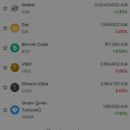
Stellar
0.141404000 EUR
XLM
+1.40%
Dai
0.865002 EUR
DAI
0.00%
Bitcoin Cash
187.260 EUR
BCH
+0.50%
USD1
0.864902 EUR
USD1
0.00%
Ethena USDe
0.864733 EUR
USDE
0.00%
Gram (prev.
1.180000 EUR
Toncoin)
+1.90%
GRAM