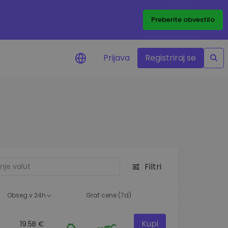
Preberite obvestilo
Prijava
Registriraj se
eni
ije o cenah vaših
ov
dstva
e priložnosti
Filtri
felja
i za optimalno
Obseg v 24h
Graf cene (7d)
Kupi
19.5B €