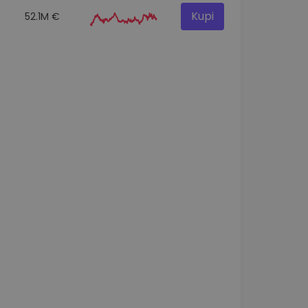
Kupi
52.1M €