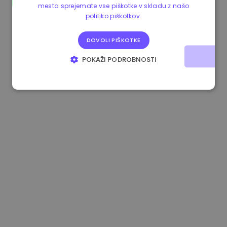
mesta sprejemate vse piškotke v skladu z našo
0.865660 €
0.00%
3.4B €
politiko piškotkov.
DOVOLI PIŠKOTKE
POKAŽI PODROBNOSTI
NUJNO POTREBNI
IZVEDBENI
CILJANJE
FUNKCIONALNOST