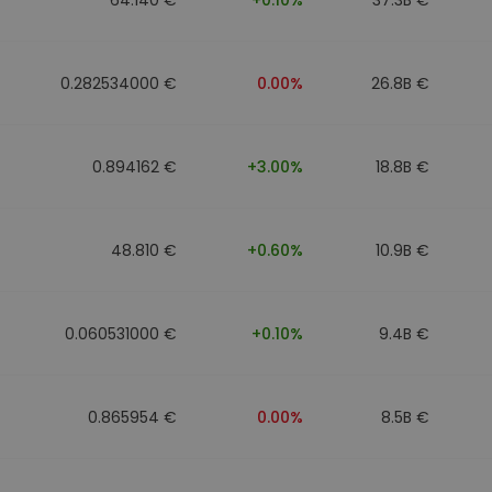
0.282534000 €
0.00%
26.8B €
0.894162 €
+3.00%
18.8B €
48.810 €
+0.60%
10.9B €
0.060531000 €
+0.10%
9.4B €
0.865954 €
0.00%
8.5B €