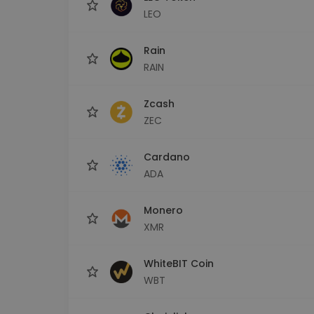
LEO
Rain
RAIN
Zcash
ZEC
Cardano
ADA
Monero
XMR
WhiteBIT Coin
WBT