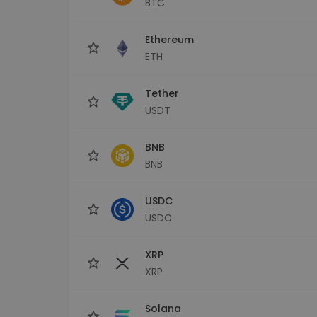
BTC
Raziskovalec naložb
Najdi svojo kripto strategijo
Ethereum
ETH
Tether
USDT
BNB
BNB
USDC
USDC
XRP
XRP
Solana