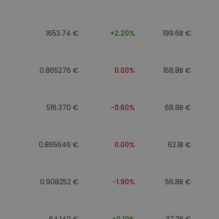
1653.74 €
+2.20%
199.6B €
0.865276 €
0.00%
158.8B €
516.370 €
-0.60%
68.8B €
0.865646 €
0.00%
62.1B €
0.908252 €
-1.90%
56.8B €
64.140 €
+0.10%
37.3B €