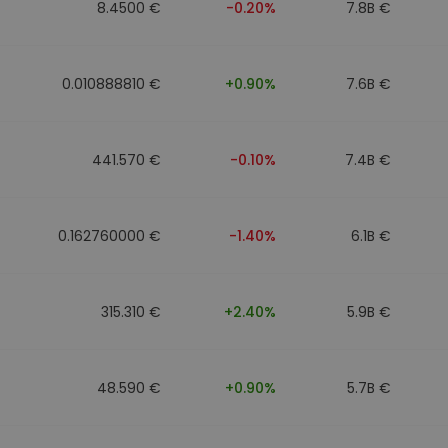
8.4500 €
-0.20%
7.8B €
0.010888810 €
+0.90%
7.6B €
441.570 €
-0.10%
7.4B €
0.162760000 €
-1.40%
6.1B €
315.310 €
+2.40%
5.9B €
48.590 €
+0.90%
5.7B €