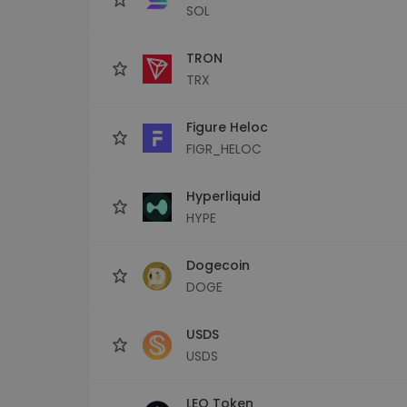
SOL
TRON
TRX
Figure Heloc
FIGR_HELOC
Hyperliquid
HYPE
Dogecoin
DOGE
USDS
USDS
LEO Token