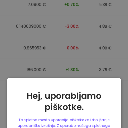
7.0900 €
+0.70%
5.3B €
0.140609000 €
-3.00%
4.8B €
0.865953 €
0.00%
4.0B €
186.000 €
+1.80%
3.7B €
0.088043000 €
-6.40%
3.5B €
Hej, uporabljamo
piškotke.
0.865623 €
0.00%
3.5B €
To spletno mesto uporablja piškotke za izboljšanje
uporabniške izkušnje. Z uporabo našega spletnega