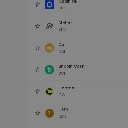
Chainlink
LINK
Stellar
XLM
Dai
DAI
Bitcoin Cash
BCH
Canton
CC
USD1
USD1