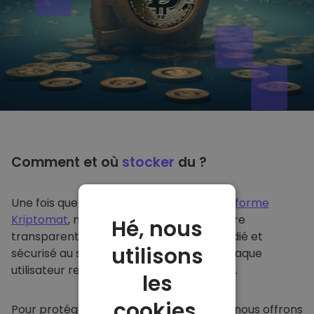
Comment et où
stocker
du ?
Une fois que vous achetez du sur
la plateforme
Kriptomat
, nous le transférons de manière
Hé, nous
transparente dans votre portefeuille dédié et
utilisons
sécurisé au sein de notre plateforme. Chaque
utilisateur reçoit un portefeuille individuel.
les
cookies.
Pour protéger nos clients et leurs fonds, nous offrons