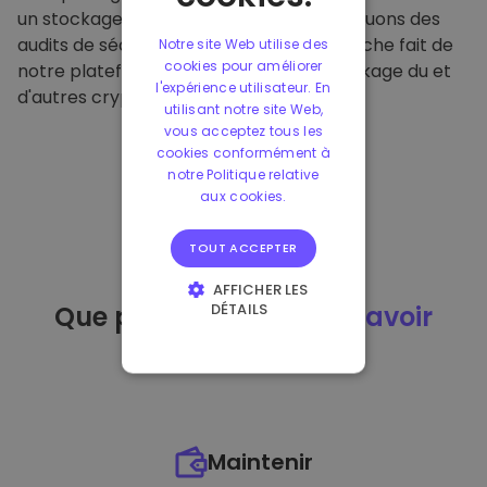
un stockage hors ligne sécurisé et effectuons des
audits de sécurité réguliers. Cette approche fait de
Notre site Web utilise des
cookies pour améliorer
notre plateforme un refuge pour le stockage du et
l'expérience utilisateur. En
d'autres crypto-monnaies.
utilisant notre site Web,
vous acceptez tous les
cookies conformément à
notre Politique relative
aux cookies.
TOUT ACCEPTER
AFFICHER LES
DÉTAILS
Que puis-je faire
après avoir
STRICTEMENT
acheté
du ?
NÉCESSAIRES
PERFORMANCE
CIBLAGE
Maintenir
FONCTIONNALITÉ