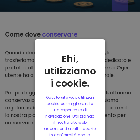
Come dove
conservare
Quando decidi di comprare su
Kriptomat
, li
Ehi,
trasferiamo direttamente nel tuo wallet dedicato e
protetto all’interno della nostra piattaforma. Ogni
utilizziamo
utente ha a disposizione un wallet personale.
i cookie.
Per proteggere i nostri clienti e i loro fondi, offriamo
Questo sito web utilizza i
conservazione offline protetta ed effettuiamo
cookie per migliorare la
regolari audit di sicurezza. Questo approccio rende
tua esperienza di
la nostra piattaforma un punto di riferimento per
navigazione. Utilizzando
conservare e altre criptovalute.
il nostro sito web
acconsenti a tutti i cookie
in conformità con la