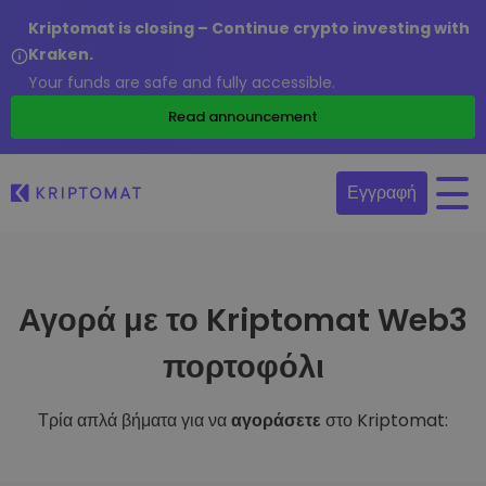
Kriptomat is closing – Continue crypto investing with
Kraken.
Your funds are safe and fully accessible.
Read announcement
Εγγραφή
Αγορά με το Kriptomat Web3
πορτοφόλι
Τρία απλά βήματα για να
αγοράσετε
στο Kriptomat: