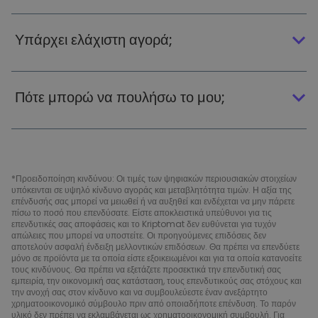
Υπάρχει ελάχιστη αγορά;
Πότε μπορώ να πουλήσω το μου;
*Προειδοποίηση κινδύνου: Οι τιμές των ψηφιακών περιουσιακών στοιχείων
υπόκεινται σε υψηλό κίνδυνο αγοράς και μεταβλητότητα τιμών. Η αξία της
επένδυσής σας μπορεί να μειωθεί ή να αυξηθεί και ενδέχεται να μην πάρετε
πίσω το ποσό που επενδύσατε. Είστε αποκλειστικά υπεύθυνοι για τις
επενδυτικές σας αποφάσεις και το Kriptomat δεν ευθύνεται για τυχόν
απώλειες που μπορεί να υποστείτε. Οι προηγούμενες επιδόσεις δεν
αποτελούν ασφαλή ένδειξη μελλοντικών επιδόσεων. Θα πρέπει να επενδύετε
μόνο σε προϊόντα με τα οποία είστε εξοικειωμένοι και για τα οποία κατανοείτε
τους κινδύνους. Θα πρέπει να εξετάζετε προσεκτικά την επενδυτική σας
εμπειρία, την οικονομική σας κατάσταση, τους επενδυτικούς σας στόχους και
την ανοχή σας στον κίνδυνο και να συμβουλεύεστε έναν ανεξάρτητο
χρηματοοικονομικό σύμβουλο πριν από οποιαδήποτε επένδυση. Το παρόν
υλικό δεν πρέπει να εκλαμβάνεται ως χρηματοοικονομική συμβουλή. Για