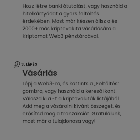
Hozz létre banki átutalást, vagy használd a
hitelkártyádat a gyors feltöltés
érdekében. Most már készen állsz a és
2000+ más kriptovaluta vásárlására a
Kriptomat Web3 pénztárcával.
3. LÉPÉS
Vásárlás
Lépj a Web3-ra, és kattints a „Feltöltés”
gombra, vagy használd a kereső ikont.
Válaszd ki a -t a kriptovaluták listájából.
Add meg a vásárolni kívánt összeget, és
erősítsd meg a tranzakciót. Gratulálunk,
most már a tulajdonosa vagy!