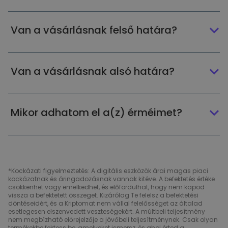
Van a vásárlásnak felső határa?
Van a vásárlásnak alsó határa?
Mikor adhatom el a(z) érméimet?
*Kockázati figyelmeztetés: A digitális eszközök árai magas piaci
kockázatnak és áringadozásnak vannak kitéve. A befektetés értéke
csökkenhet vagy emelkedhet, és előfordulhat, hogy nem kapod
vissza a befektetett összeget. Kizárólag Te felelsz a befektetési
döntéseidért, és a Kriptomat nem vállal felelősséget az általad
esetlegesen elszenvedett veszteségekért. A múltbeli teljesítmény
nem megbízható előrejelzője a jövőbeli teljesítménynek. Csak olyan
termékekbe fektess be, amelyeket ismersz, és ahol érted a