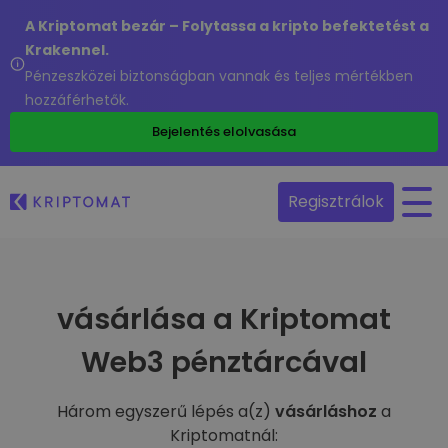
A Kriptomat bezár – Folytassa a kripto befektetést a
Krakennel.
Pénzeszközei biztonságban vannak és teljes mértékben
hozzáférhetők.
Bejelentés elolvasása
Regisztrálok
vásárlása a Kriptomat
Web3 pénztárcával
Három egyszerű lépés a(z)
vásárláshoz
a
Kriptomatnál: