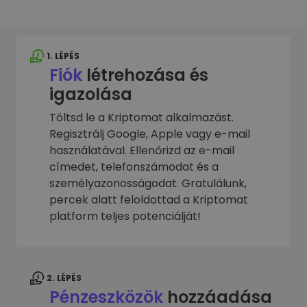
1. LÉPÉS
Fiók
létrehozása és
igazolása
Töltsd le a Kriptomat alkalmazást.
Regisztrálj Google, Apple vagy e-mail
használatával. Ellenőrizd az e-mail
címedet, telefonszámodat és a
személyazonosságodat. Gratulálunk,
percek alatt feloldottad a Kriptomat
platform teljes potenciálját!
2. LÉPÉS
Pénzeszközök
hozzáadása