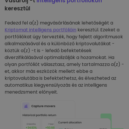
Vásárolj -t
Intelligens portfóliókon
keresztül
Fedezd fel a(z) megvásárlásának lehetőségét a
Kriptomat intelligens portfólióin
keresztül. Ezeket a
portfóliókat úgy tervezték, hogy fejlett algoritmusok
alkalmazásával és a különböző kriptovalutákat -
köztük a(z) -t is - lefedő befektetések
diverzifikálásával optimalizálják a hozamokat. Ha
olyan portfóliót választasz, amely tartalmazza a(z) -
et, akkor más eszközök mellett ebbe a
kriptovalutába is befektethetsz, és élvezheted az
automatikus kiegyensúlyozás és az intelligens
menedzsment előnyeit.