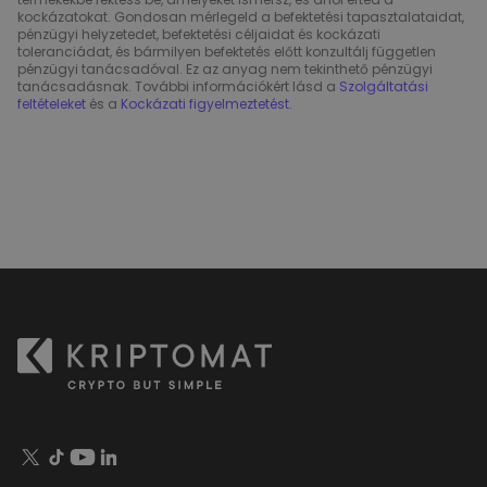
kockázatokat. Gondosan mérlegeld a befektetési tapasztalataidat,
pénzügyi helyzetedet, befektetési céljaidat és kockázati
toleranciádat, és bármilyen befektetés előtt konzultálj független
pénzügyi tanácsadóval. Ez az anyag nem tekinthető pénzügyi
tanácsadásnak. További információkért lásd a
Szolgáltatási
feltételeket
és a
Kockázati figyelmeztetést
.