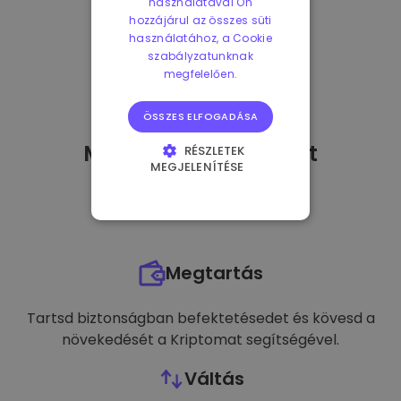
használatával Ön
hozzájárul az összes süti
használatához, a Cookie
szabályzatunknak
megfelelően.
ÖSSZES ELFOGADÁSA
Mit tehetek
miután
-t
RÉSZLETEK
MEGJELENÍTÉSE
vásároltam?
ELENGEDHETETLENÜL
SZÜKSÉGES
TELJESÍTMÉNY
Megtartás
CÉLZÁS
FUNKCIONALITÁS
Tartsd biztonságban befektetésedet és kövesd a
növekedését a Kriptomat segítségével.
Váltás