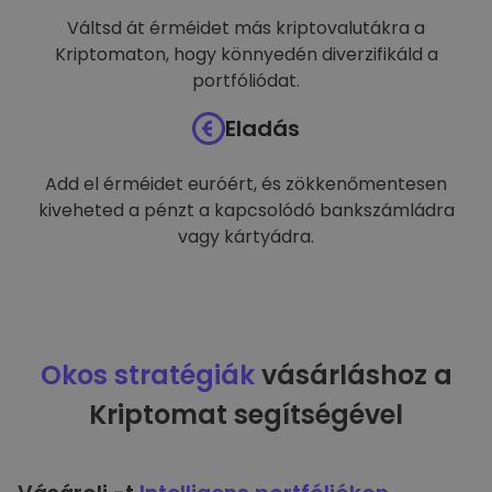
Váltsd át érméidet más kriptovalutákra a
Kriptomaton, hogy könnyedén diverzifikáld a
portfóliódat.
Eladás
Add el érméidet euróért, és zökkenőmentesen
kiveheted a pénzt a kapcsolódó bankszámládra
vagy kártyádra.
Okos stratégiák
vásárláshoz a
Kriptomat segítségével