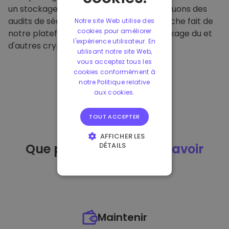
un stockage hors ligne sécurisé et effectuons des
audits de sécurité réguliers. Cette approche fait de
Notre site Web utilise des
cookies pour améliorer
notre plateforme un refuge pour le stockage du et
l'expérience utilisateur. En
d'autres crypto-monnaies.
utilisant notre site Web,
vous acceptez tous les
cookies conformément à
notre Politique relative
aux cookies.
TOUT ACCEPTER
AFFICHER LES
DÉTAILS
Que puis-je faire
après avoir
STRICTEMENT
acheté
du ?
NÉCESSAIRES
PERFORMANCE
CIBLAGE
Maintenir
FONCTIONNALITÉ