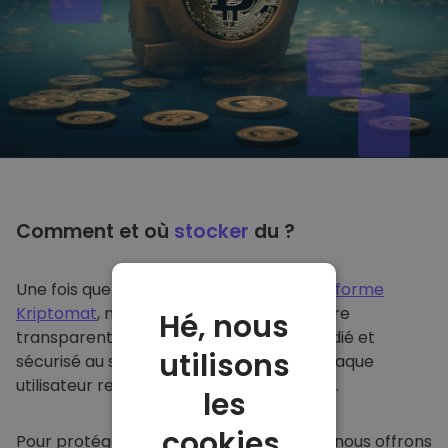
Comment et où
stocker
du ?
Une fois que vous achetez du sur
la plateforme
Kriptomat
, nous le transférons de manière
Hé, nous
transparente dans votre portefeuille dédié et
utilisons
sécurisé au sein de notre plateforme. Chaque
utilisateur reçoit un portefeuille individuel.
les
cookies.
Pour protéger nos clients et leurs fonds, nous offrons