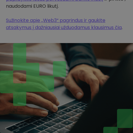
naudodami EURO likutį.
Sužinokite apie „Web3“ pagrindus ir gaukite
atsakymus į dažniausiai užduodamus klausimus čia
.