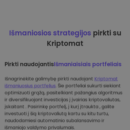
Išmaniosios strategijos
pirkti su
Kriptomat
Pirkti naudojantis
Išmaniaisiais portfeliais
Išnagrinėkite galimybę pirkti naudojant
Kriptomat
išmaniuosius portfelius
. Šie portfeliai sukurti siekiant
optimizuoti grąžą, pasitelkiant pažangius algoritmus
ir diversifikuojant investicijas į įvairias kriptovaliutas,
įskaitant . Pasirinkę portfelį, į kurį įtraukta , galite
investuoti į šią kriptovaliutą kartu su kitu turtu,
naudodamiesi automatinio subalansavimo ir
išmaniojo valdymo privalumais.