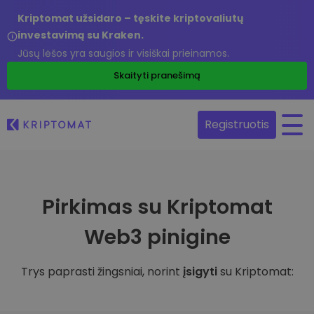
Kriptomat užsidaro – tęskite kriptovaliutų
investavimą su Kraken.
Jūsų lėšos yra saugios ir visiškai prieinamos.
Skaityti pranešimą
Registruotis
Pirkimas su Kriptomat
Web3 pinigine
Trys paprasti žingsniai, norint
įsigyti
su Kriptomat: