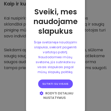
Kaip ir kur
saugoti
Sveiki, mes
Kai nusipirksite
Kriptomat platformoje
, mes
naudojame
sklandžiai pervesime valiutą į jūsų specialią ir saugią
slapukus
piniginę mūsų platformoje. Kiekvienas vartotojas turi
savo individualią piniginę.
Šioje svetainėje naudojami
slapukai, siekiant pagerinti
Siekdami apsaugoti savo klientus ir jų lėšas, siūlome
vartotojo patirtį.
saugią saugyklą neprisijungus ir reguliariai atliekame
Naudodamiesi mūsų
saugos auditus. Dėl šio požiūrio mūsų platforma
svetaine, jūs sutinkate su
tampa prieglobsčiu ir kitoms kriptovaliutoms saugoti.
visais slapukais pagal
mūsų slapukų politiką.
SUTIKTI SU VISAIS
RODYTI DETALIAU
NUSTATYMUS
BŪTINIEJI