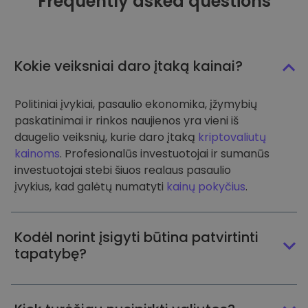
Frequently asked questions
Kokie veiksniai daro įtaką kainai?
Politiniai įvykiai, pasaulio ekonomika, įžymybių
paskatinimai ir rinkos naujienos yra vieni iš
daugelio veiksnių, kurie daro įtaką
kriptovaliutų
kainoms
. Profesionalūs investuotojai ir sumanūs
investuotojai stebi šiuos realaus pasaulio
įvykius, kad galėtų numatyti
kainų pokyčius
.
Kodėl norint įsigyti būtina patvirtinti
tapatybę?