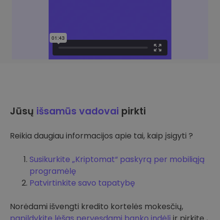
Jūsų
išsamūs vadovai
pirkti
Reikia daugiau informacijos apie tai, kaip įsigyti ?
Susikurkite „Kriptomat“ paskyrą per mobiliąją
programėlę
Patvirtinkite savo tapatybę
Norėdami išvengti kredito kortelės mokesčių,
papildykite lėšas pervesdami banko indėlį
ir pirkite ,