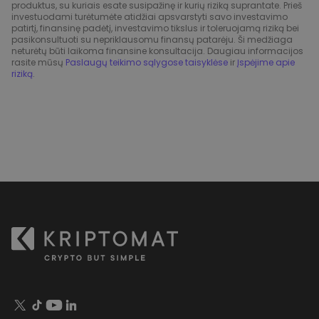
produktus, su kuriais esate susipažinę ir kurių riziką suprantate. Prieš
investuodami turėtumėte atidžiai apsvarstyti savo investavimo
patirtį, finansinę padėtį, investavimo tikslus ir toleruojamą riziką bei
pasikonsultuoti su nepriklausomu finansų patarėju. Ši medžiaga
neturėtų būti laikoma finansine konsultacija. Daugiau informacijos
rasite mūsų
Paslaugų teikimo sąlygose taisyklėse
ir
Įspėjime apie
riziką
.