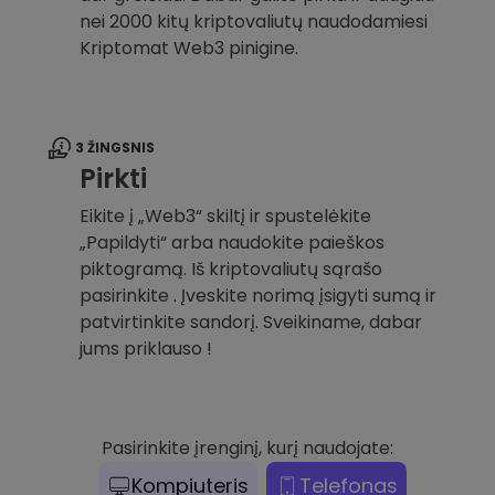
nei 2000 kitų kriptovaliutų naudodamiesi
Kriptomat Web3 pinigine.
3 ŽINGSNIS
Pirkti
Eikite į „Web3“ skiltį ir spustelėkite
„Papildyti“ arba naudokite paieškos
piktogramą. Iš kriptovaliutų sąrašo
pasirinkite . Įveskite norimą įsigyti sumą ir
patvirtinkite sandorį. Sveikiname, dabar
jums priklauso !
Pasirinkite įrenginį, kurį naudojate:
Kompiuteris
Telefonas