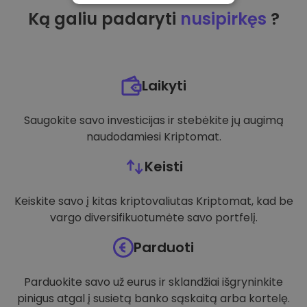
Ką galiu padaryti
nusipirkęs
?
VEIKIMĄ GERINANTYS
TIKSLINIAI
FUNKCINIAI
Laikyti
Saugokite savo investicijas ir stebėkite jų augimą
naudodamiesi Kriptomat.
Keisti
Keiskite savo į kitas kriptovaliutas Kriptomat, kad be
vargo diversifikuotumėte savo portfelį.
Parduoti
Parduokite savo už eurus ir sklandžiai išgryninkite
pinigus atgal į susietą banko sąskaitą arba kortelę.