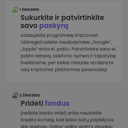
1 ŽINGSNIS
Sukurkite ir patvirtinkite
savo
paskyrą
Atsisiųskite programėlę Kriptomat.
Užsiregistruokite naudodamiesi „Google“,
„Apple“ arba el. paštu. Patvirtinkite savo el.
pašto adresą, telefono numerį ir tapatybę.
Sveikiname, per kelias minutes atrakinote
visą Kriptomat platformos potencialą!
2 ŽINGSNIS
Pridėti
fondus
Įneškite banko indėlį arba naudokite
kredito kortelę, kad lėšos būtų papildytos
dar greičiau. Dabar galite pirkti ir daugiau