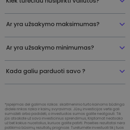
Kiek turėčiau nusipirkti valiutos?
Ar yra užsakymo maksimumas?
Ar yra užsakymo minimumas?
Kada galiu parduoti savo ?
*Įspėjimas dėl galimos rizikos: skaitmeninio turto kainoms būdinga
didelė rinkos rizika ir kainų svyravimai. Jūsų investicijos vertė gali
sumažėti arba padidėti, o investuotos sumos galite neatgauti. Tik
jūs atsakote už savo investicinius sprendimus, Kriptomat neatsako
už bet kokius nuostolius, kuriuos galite patirti. Praeities rezultatai nėra
patikima būsimų rezultatų prognozė. Turėtumėte investuoti tik į tuos