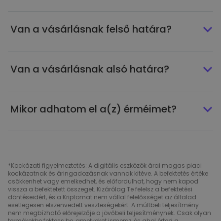
Van a vásárlásnak felső határa?
Van a vásárlásnak alsó határa?
Mikor adhatom el a(z) érméimet?
*Kockázati figyelmeztetés: A digitális eszközök árai magas piaci
kockázatnak és áringadozásnak vannak kitéve. A befektetés értéke
csökkenhet vagy emelkedhet, és előfordulhat, hogy nem kapod
vissza a befektetett összeget. Kizárólag Te felelsz a befektetési
döntéseidért, és a Kriptomat nem vállal felelősséget az általad
esetlegesen elszenvedett veszteségekért. A múltbeli teljesítmény
nem megbízható előrejelzője a jövőbeli teljesítménynek. Csak olyan
termékekbe fektess be, amelyeket ismersz, és ahol érted a