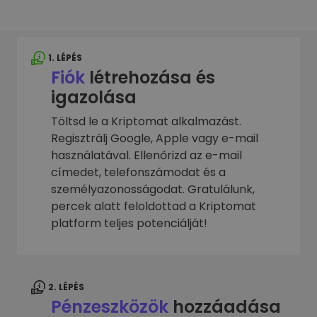
1. LÉPÉS
Fiók
létrehozása és
igazolása
Töltsd le a Kriptomat alkalmazást.
Regisztrálj Google, Apple vagy e-mail
használatával. Ellenőrizd az e-mail
címedet, telefonszámodat és a
személyazonosságodat. Gratulálunk,
percek alatt feloldottad a Kriptomat
platform teljes potenciálját!
2. LÉPÉS
Pénzeszközök
hozzáadása