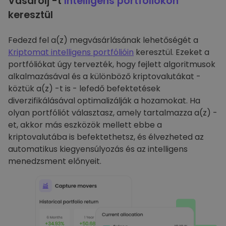
Vásárolj -t
Intelligens portfóliókon
keresztül
Fedezd fel a(z) megvásárlásának lehetőségét a
Kriptomat intelligens portfólióin
keresztül. Ezeket a
portfóliókat úgy tervezték, hogy fejlett algoritmusok
alkalmazásával és a különböző kriptovalutákat -
köztük a(z) -t is - lefedő befektetések
diverzifikálásával optimalizálják a hozamokat. Ha
olyan portfóliót választasz, amely tartalmazza a(z) -
et, akkor más eszközök mellett ebbe a
kriptovalutába is befektethetsz, és élvezheted az
automatikus kiegyensúlyozás és az intelligens
menedzsment előnyeit.