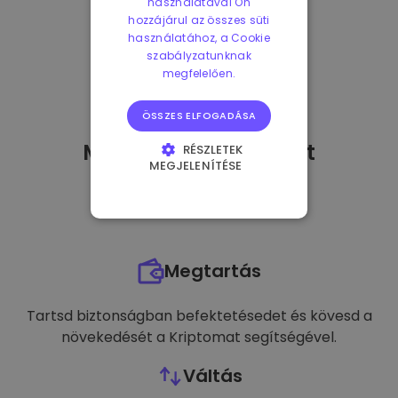
használatával Ön
hozzájárul az összes süti
használatához, a Cookie
szabályzatunknak
megfelelően.
ÖSSZES ELFOGADÁSA
Mit tehetek
miután
-t
RÉSZLETEK
MEGJELENÍTÉSE
vásároltam?
ELENGEDHETETLENÜL
SZÜKSÉGES
TELJESÍTMÉNY
Megtartás
CÉLZÁS
FUNKCIONALITÁS
Tartsd biztonságban befektetésedet és kövesd a
növekedését a Kriptomat segítségével.
Váltás