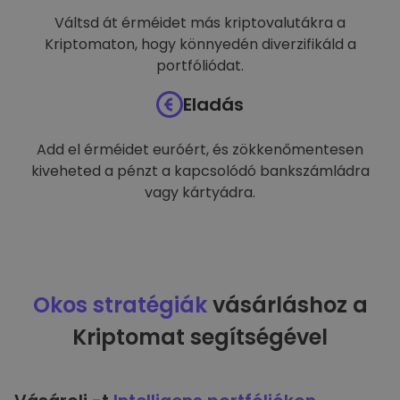
Váltsd át érméidet más kriptovalutákra a
Kriptomaton, hogy könnyedén diverzifikáld a
portfóliódat.
Eladás
Add el érméidet euróért, és zökkenőmentesen
kiveheted a pénzt a kapcsolódó bankszámládra
vagy kártyádra.
Okos stratégiák
vásárláshoz a
Kriptomat segítségével