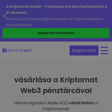
A Kriptomat bezár – Folytassa a kripto befektetést a
Krakennel.
Pénzeszközei biztonságban vannak és teljes mértékben
hozzáférhetők.
Bejelentés elolvasása
Regisztrálok
vásárlása a Kriptomat
Web3 pénztárcával
Három egyszerű lépés a(z)
vásárláshoz
a
Kriptomatnál: