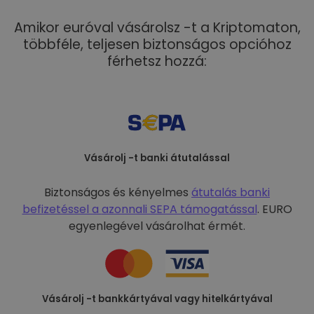
Amikor euróval vásárolsz -t a Kriptomaton,
többféle, teljesen biztonságos opcióhoz
férhetsz hozzá:
Vásárolj -t banki átutalással
Biztonságos és kényelmes
átutalás banki
befizetéssel a
azonnali SEPA támogatással
. EURO
egyenlegével vásárolhat érmét.
Vásárolj -t bankkártyával vagy hitelkártyával