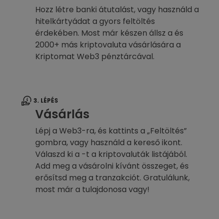
Hozz létre banki átutalást, vagy használd a
hitelkártyádat a gyors feltöltés
érdekében. Most már készen állsz a és
2000+ más kriptovaluta vásárlására a
Kriptomat Web3 pénztárcával.
3. LÉPÉS
Vásárlás
Lépj a Web3-ra, és kattints a „Feltöltés”
gombra, vagy használd a kereső ikont.
Válaszd ki a -t a kriptovaluták listájából.
Add meg a vásárolni kívánt összeget, és
erősítsd meg a tranzakciót. Gratulálunk,
most már a tulajdonosa vagy!