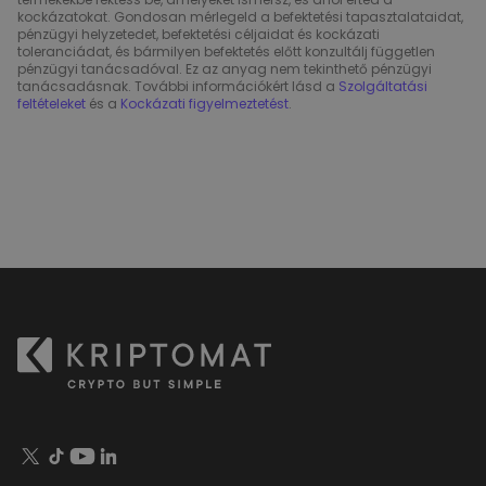
kockázatokat. Gondosan mérlegeld a befektetési tapasztalataidat,
pénzügyi helyzetedet, befektetési céljaidat és kockázati
toleranciádat, és bármilyen befektetés előtt konzultálj független
pénzügyi tanácsadóval. Ez az anyag nem tekinthető pénzügyi
tanácsadásnak. További információkért lásd a
Szolgáltatási
feltételeket
és a
Kockázati figyelmeztetést
.