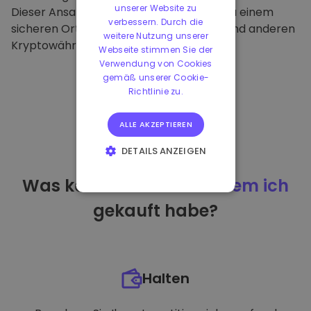
unserer Website zu
Dieser Ansatz macht unsere Plattform zu einem
verbessern. Durch die
sicheren Ort für die Aufbewahrung von und anderen
weitere Nutzung unserer
Kryptowährungen.
Webseite stimmen Sie der
Verwendung von Cookies
gemäß unserer Cookie-
Richtlinie zu.
ALLE AKZEPTIEREN
DETAILS ANZEIGEN
UNBEDINGT
Was kann ich tun
nachdem ich
ERFORDERLICH
gekauft habe?
PERFORMANCE
TARGETING
FUNKTIONALITÄT
Halten